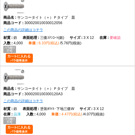
サンコータイト（＋）Ｐタイプ 皿
300020010030012056
この商品の詳細はコチラ
鉄
三価ｽﾃﾝｺｰﾄ(銀)
3 X 12
要確認
4,000
6.33円(税込)
5.76円(税抜)
サンコータイト（＋）Ｐタイプ 皿
3000200100300120A3
この商品の詳細はコチラ
鉄
塗装ﾎﾜｲﾄ･下地三価W
3 X 12
品薄
4,000
4.47円(税込)
4.07円(税抜)