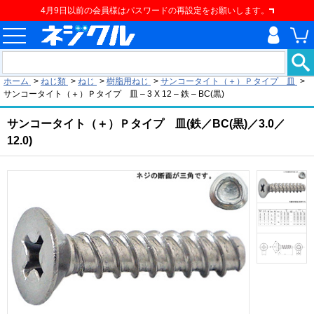
4月9日以前の会員様はパスワードの再設定をお願いします。
現在の位置
ホーム
>
ねじ類
>
ねじ
>
樹脂用ねじ
>
サンコータイト（＋）Ｐタイプ 皿
>
サンコータイト（＋）Ｐタイプ 皿 – 3 X 12 – 鉄 – BC(黒)
サンコータイト（＋）Ｐタイプ 皿(鉄／BC(黒)／3.0／
12.0)