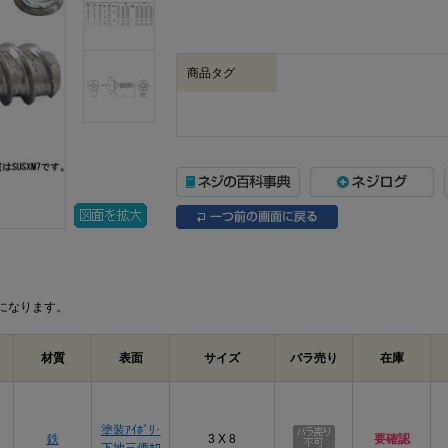
商品タグ
になります。
材質
表面
サイズ
バラ売り
在庫
プ
塗装ｱｲﾎﾞﾘ･
鉄
3 X 8
要確認