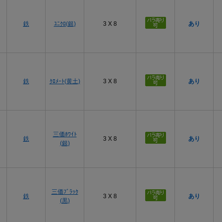
プ
鉄
ﾕﾆｸﾛ(銀)
3 X 8
あり
プ
鉄
ｸﾛﾒｰﾄ(黄土)
3 X 8
あり
プ
三価ﾎﾜｲﾄ
鉄
3 X 8
あり
(銀)
プ
三価ﾌﾞﾗｯｸ
鉄
3 X 8
あり
(黒)