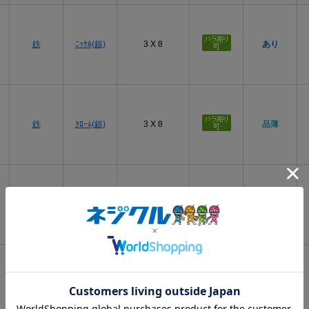
プ
鉄
ﾆｯｹﾙ(銀)
3 X 8
あり
プ
鉄
ｸﾛｰﾑ(銀)
3 X 8
品薄
プ
鉄
BC(黒)
3 X 8
あり
プ
黒ﾆｯｹﾙ(黒
鉄
3 X 8
要確認
灰)