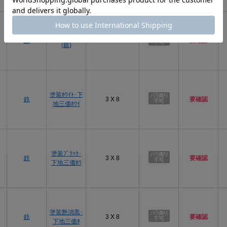
プ
三価ｽﾃﾝｺｰﾄ
鉄
3 X 8
要確認
(銀)
プ
塗装ﾎﾜｲﾄ･下
鉄
3 X 8
要確認
地三価ﾎﾜｲ
プ
塗装ﾌﾞﾗｯｸ･
鉄
3 X 8
要確認
下地三価ﾎﾜ
プ
塗装艶消黒･
鉄
3 X 8
要確認
下地三価ﾎ