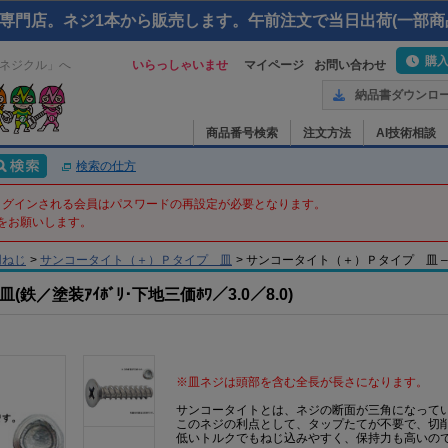
専門店。ネジ1本から販売します。午前注文で当日出荷(一部商
購
ネジクル」へ
いらっしゃいませ
マイページ
お問い合わせ
納品書ダウンロ
商品番号検索
注文方法
AI技術相談
検索の仕方
てログインされる会員はパスワードの再設定が必要となります。
をお願いします。
用ねじ
>
サンコータイト（＋）Ｐタイプ 皿
>
サンコータイト（＋）Ｐタイプ 皿 – 3 X 
／塗装ｱｲﾎﾞﾘ･下地三価ﾎﾜ／3.0／8.0)
※皿ネジは頭部を含む全長が長さになります。
サンコータイトとは、ネジの断面が三角になって
このネジの利点として、タップたてが不要で、切
低いトルクでもねじ込みやすく、保持力も高いの