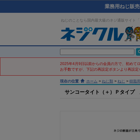
業務用ねじ販売
ねじのことなら国内最大級のネジ通販サイト「
2025年4月9日以前からの会員の方で、初め
お手数ですが、下記の再設定ボタンより再設定
現在の位置
ホーム
>
ねじ類
>
ねじ
>
樹脂
サンコータイト（＋）Ｐタイプ 皿(鉄