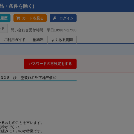
品・条件を除く)
入履歴
カートを見る
ログイン
ード
問い合わせ受付時間 平日10:00〜17:00
ご利用ガイド
配送料
よくある質問
パスワードの再設定をする
8 – 鉄 – 塗装ｱｲﾎﾞﾘ･下地三価ﾎﾜ
いるねじのことを言います。
削粉がでない。
で緩みにくいのが特徴です。