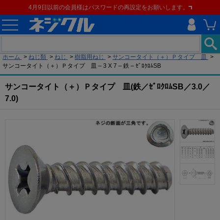
4月9日以前の会員様はパスワードの再設定をお願いします。
現在の位置
ホーム
>
ねじ類
>
ねじ
>
樹脂用ねじ
>
サンコータイト（＋）Ｐタイプ 皿
>
サンコータイト（＋）Ｐタイプ 皿 – 3 X 7 – 鉄 – ｾﾞﾛｸﾛﾑSB
サンコータイト（＋）Ｐタイプ 皿(鉄／ｾﾞﾛｸﾛﾑSB／3.0／
7.0)