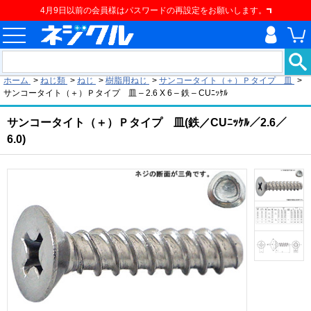
4月9日以前の会員様はパスワードの再設定をお願いします。
現在の位置
ホーム
>
ねじ類
>
ねじ
>
樹脂用ねじ
>
サンコータイト（＋）Ｐタイプ 皿
>
サンコータイト（＋）Ｐタイプ 皿 – 2.6 X 6 – 鉄 – CUﾆｯｹﾙ
サンコータイト（＋）Ｐタイプ 皿(鉄／CUﾆｯｹﾙ／2.6／
6.0)