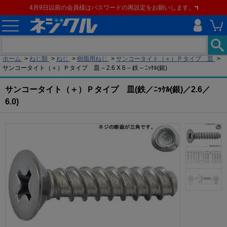
4月9日以前の会員様はパスワードの再設定をお願いします。
現在の位置
ホーム
>
ねじ類
>
ねじ
>
樹脂用ねじ
>
サンコータイト（＋）Ｐタイプ 皿
>
サンコータイト（＋）Ｐタイプ 皿 – 2.6 X 6 – 鉄 – ﾆｯｹﾙ(銀)
サンコータイト（＋）Ｐタイプ 皿(鉄／ﾆｯｹﾙ(銀)／2.6／
6.0)