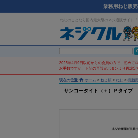
業務用ねじ販売
ねじのことなら国内最大級のネジ通販サイト「
2025年4月9日以前からの会員の方で、初め
お手数ですが、下記の再設定ボタンより再設定
現在の位置
ホーム
>
ねじ類
>
ねじ
>
樹脂
サンコータイト（＋）Ｐタイプ 皿(鉄／