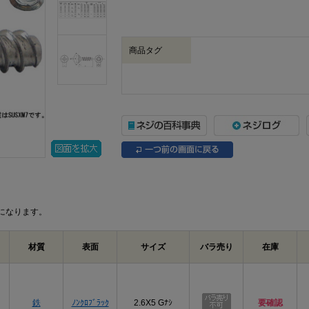
商品タグ
になります。
材質
表面
サイズ
バラ売り
在庫
プ
鉄
ﾉﾝｸﾛﾌﾞﾗｯｸ
2.6X5 Gﾅｼ
要確認