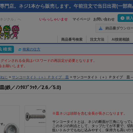
専門店。ネジ1本から販売します。午前注文で当日出荷(一部商
購
ネジクル」へ
いらっしゃいませ
マイページ
お問い合わせ
納品書ダウンロ
商品番号検索
注文方法
AI技術相談
検索の仕方
てログインされる会員はパスワードの再設定が必要となります。
をお願いします。
用ねじ
>
サンコータイト（＋）Ｐタイプ 皿
>
サンコータイト（＋）Ｐタイプ 皿 – 2.6X5 
ﾉﾝｸﾛﾌﾞﾗｯｸ／2.6／5.0)
※皿ネジは頭部を含む全長が長さになります。
サンコータイトとは、ネジの断面が三角になって
このネジの利点として、タップたてが不要で、切
低いトルクでもねじ込みやすく、保持力も高いの