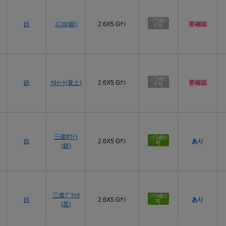
プ
鉄
ﾕﾆｸﾛ(銀)
2.6X5 Gﾅｼ
要確認
プ
鉄
ｸﾛﾒｰﾄ(黄土)
2.6X5 Gﾅｼ
要確認
プ
三価ﾎﾜｲﾄ
鉄
2.6X5 Gﾅｼ
あり
(銀)
プ
三価ﾌﾞﾗｯｸ
鉄
2.6X5 Gﾅｼ
あり
(黒)