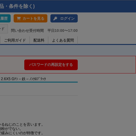
品・条件を除く)
入履歴
カートを見る
ログイン
ード
問い合わせ受付時間 平日10:00〜17:00
ご利用ガイド
配送料
よくある質問
パスワードの再設定をする
Gﾅｼ – 鉄 – ﾉﾝｸﾛﾌﾞﾗｯｸ
いるねじのことを言います。
削粉がでない。
で緩みにくいのが特徴です。