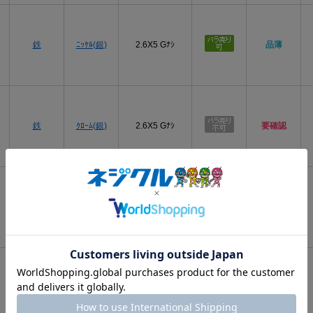
プ
鉄
ﾆｯｹﾙ(銀)
2.6X5 Gﾅｼ
品薄
プ
鉄
ｸﾛｰﾑ(銀)
2.6X5 Gﾅｼ
要確認
プ
鉄
BC(黒)
2.6X5 Gﾅｼ
要確認
プ
黒ﾆｯｹﾙ(黒
鉄
2.6X5 Gﾅｼ
要確認
灰)