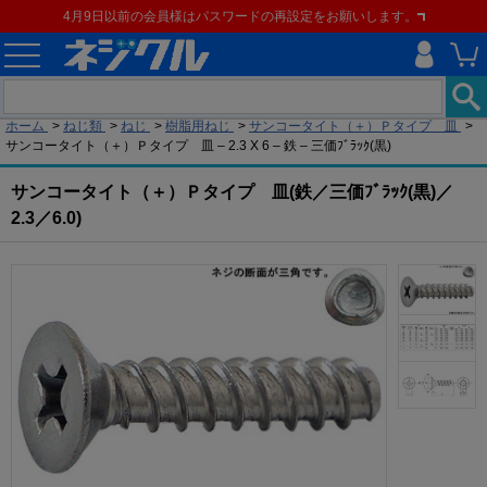
4月9日以前の会員様はパスワードの再設定をお願いします。
現在の位置
ホーム
>
ねじ類
>
ねじ
>
樹脂用ねじ
>
サンコータイト（＋）Ｐタイプ 皿
>
サンコータイト（＋）Ｐタイプ 皿 – 2.3 X 6 – 鉄 – 三価ﾌﾞﾗｯｸ(黒)
サンコータイト（＋）Ｐタイプ 皿(鉄／三価ﾌﾞﾗｯｸ(黒)／
2.3／6.0)