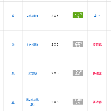
プ
鉄
ﾆｯｹﾙ(銀)
2 X 5
あり
プ
鉄
ｸﾛｰﾑ(銀)
2 X 5
要確認
プ
鉄
BC(黒)
2 X 5
要確認
プ
黒ﾆｯｹﾙ(黒
鉄
2 X 5
要確認
灰)