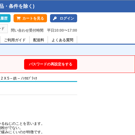
品・条件を除く)
入履歴
カートを見る
ログイン
ード
問い合わせ受付時間 平日10:00〜17:00
ご利用ガイド
配送料
よくある質問
パスワードの再設定をする
 – 鉄 – ﾉﾝｸﾛﾌﾞﾗｯｸ
いるねじのことを言います。
削粉がでない。
で緩みにくいのが特徴です。