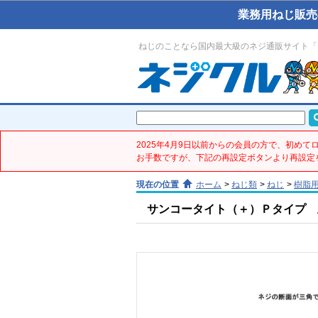
業務用ねじ販売
ねじのことなら国内最大級のネジ通販サイト「
2025年4月9日以前からの会員の方で、初め
お手数ですが、下記の再設定ボタンより再設定
現在の位置
ホーム
>
ねじ類
>
ねじ
>
樹脂
サンコータイト（＋）Ｐタイプ 皿(鉄／