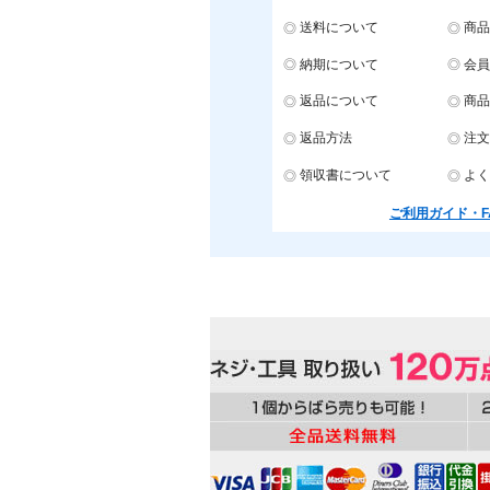
送料について
商品
納期について
会員
返品について
商品
返品方法
注文
領収書について
よく
ご利用ガイド・F