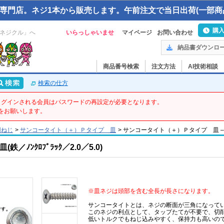
専門店。ネジ1本から販売します。午前注文で当日出荷(一部商
購
ネジクル」へ
いらっしゃいませ
マイページ
お問い合わせ
納品書ダウンロ
商品番号検索
注文方法
AI技術相談
検索の仕方
てログインされる会員はパスワードの再設定が必要となります。
をお願いします。
用ねじ
>
サンコータイト（＋）Ｐタイプ 皿
>
サンコータイト（＋）Ｐタイプ 皿 – 2 X 5
ﾉﾝｸﾛﾌﾞﾗｯｸ／2.0／5.0)
※皿ネジは頭部を含む全長が長さになります。
サンコータイトとは、ネジの断面が三角になって
このネジの利点として、タップたてが不要で、切
低いトルクでもねじ込みやすく、保持力も高いの