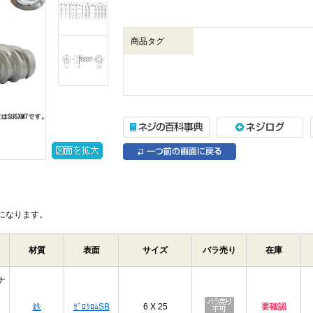
商品タグ
になります。
材質
表面
サイズ
バラ売り
在庫
ナ
鉄
ｾﾞﾛｸﾛﾑSB
6 X 25
要確認