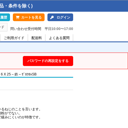
品・条件を除く)
入履歴
カートを見る
ログイン
ード
問い合わせ受付時間 平日10:00〜17:00
ご利用ガイド
配送料
よくある質問
パスワードの再設定をする
5 – 鉄 – ｾﾞﾛｸﾛﾑSB
いるねじのことを言います。
削粉がでない。
で緩みにくいのが特徴です。