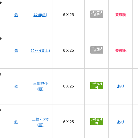
ナ
鉄
ﾕﾆｸﾛ(銀)
6 X 25
要確認
ナ
鉄
ｸﾛﾒｰﾄ(黄土)
6 X 25
要確認
ナ
三価ﾎﾜｲﾄ
鉄
6 X 25
あり
(銀)
ナ
三価ﾌﾞﾗｯｸ
鉄
6 X 25
あり
(黒)