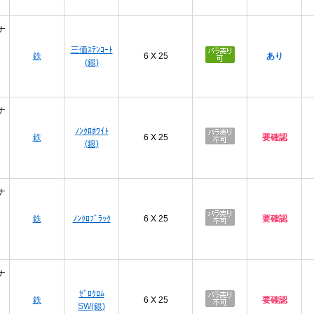
ナ
三価ｽﾃﾝｺｰﾄ
鉄
6 X 25
あり
(銀)
ナ
ﾉﾝｸﾛﾎﾜｲﾄ
鉄
6 X 25
要確認
(銀)
ナ
鉄
ﾉﾝｸﾛﾌﾞﾗｯｸ
6 X 25
要確認
ナ
ｾﾞﾛｸﾛﾑ
鉄
6 X 25
要確認
SW(銀)