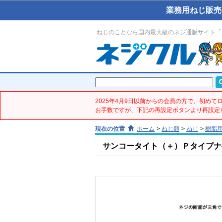
業務用ねじ販売
ねじのことなら国内最大級のネジ通販サイト「
2025年4月9日以前からの会員の方で、初め
お手数ですが、下記の再設定ボタンより再設定
現在の位置
ホーム
>
ねじ類
>
ねじ
>
樹脂
サンコータイト（＋）Ｐタイプナベ(鉄／