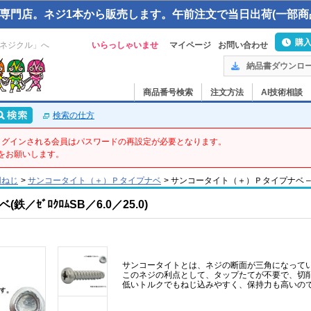
専門店。ネジ1本から販売します。午前注文で当日出荷(一部商
購
ネジクル」へ
いらっしゃいませ
マイページ
お問い合わせ
納品書ダウンロ
商品番号検索
注文方法
AI技術相談
検索の仕方
てログインされる会員はパスワードの再設定が必要となります。
をお願いします。
用ねじ
>
サンコータイト（＋）Ｐタイプナベ
>
サンコータイト（＋）Ｐタイプナベ – 6 X 2
ｾﾞﾛｸﾛﾑSB／6.0／25.0)
サンコータイトとは、ネジの断面が三角になって
このネジの利点として、タップたてが不要で、切
低いトルクでもねじ込みやすく、保持力も高いの