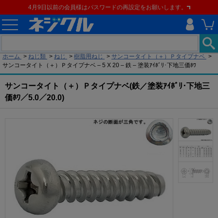
4月9日以前の会員様はパスワードの再設定をお願いします。
現在の位置
ホーム
>
ねじ類
>
ねじ
>
樹脂用ねじ
>
サンコータイト（＋）Ｐタイプナベ
>
サンコータイト（＋）Ｐタイプナベ – 5 X 20 – 鉄 – 塗装ｱｲﾎﾞﾘ･下地三価ﾎﾜ
サンコータイト（＋）Ｐタイプナベ(鉄／塗装ｱｲﾎﾞﾘ･下地三
価ﾎﾜ／5.0／20.0)