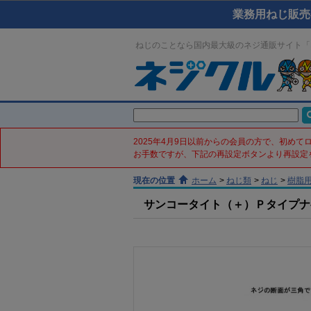
業務用ねじ販売
ねじのことなら国内最大級のネジ通販サイト「
2025年4月9日以前からの会員の方で、初め
お手数ですが、下記の再設定ボタンより再設定
現在の位置
ホーム
>
ねじ類
>
ねじ
>
樹脂
サンコータイト（＋）Ｐタイプナベ(鉄／