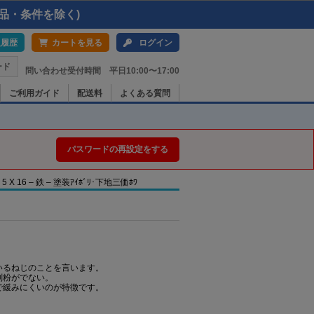
品・条件を除く)
入履歴
カートを見る
ログイン
ード
問い合わせ受付時間 平日10:00〜17:00
ご利用ガイド
配送料
よくある質問
パスワードの再設定をする
16 – 鉄 – 塗装ｱｲﾎﾞﾘ･下地三価ﾎﾜ
いるねじのことを言います。
削粉がでない。
で緩みにくいのが特徴です。