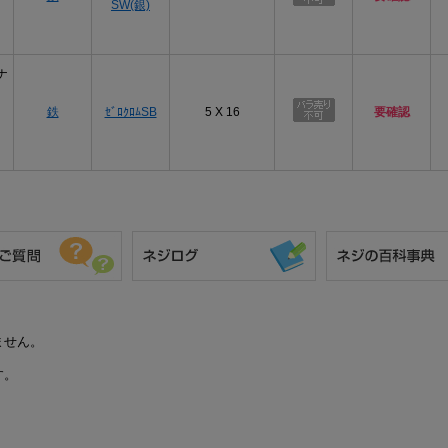
SW(銀)
ナ
鉄
ｾﾞﾛｸﾛﾑSB
5 X 16
要確認
ません。
す。