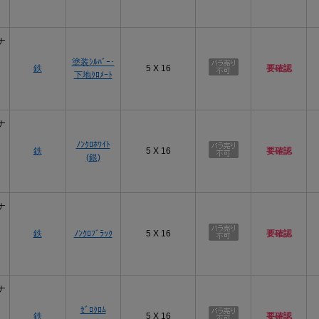
ナ
塗装ｼﾙﾊﾞｰ･
鉄
5 X 16
要確認
下地ｸﾛﾒｰﾄ
ナ
ﾉﾝｸﾛﾎﾜｲﾄ
鉄
5 X 16
要確認
(銀)
ナ
鉄
ﾉﾝｸﾛﾌﾞﾗｯｸ
5 X 16
要確認
ナ
ｾﾞﾛｸﾛﾑ
鉄
5 X 16
要確認