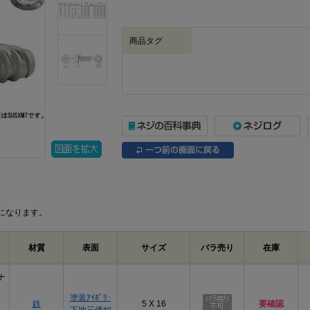
商品タグ
になります。
材質
表面
サイズ
バラ売り
在庫
ナ
塗装ｱｲﾎﾞﾘ･
鉄
5 X 16
要確認