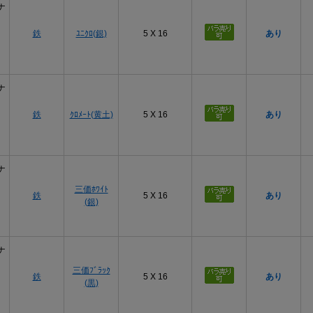
ナ
鉄
ﾕﾆｸﾛ(銀)
5 X 16
あり
ナ
鉄
ｸﾛﾒｰﾄ(黄土)
5 X 16
あり
ナ
三価ﾎﾜｲﾄ
鉄
5 X 16
あり
(銀)
ナ
三価ﾌﾞﾗｯｸ
鉄
5 X 16
あり
(黒)