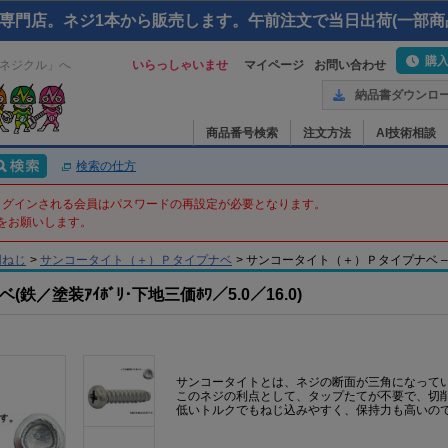
専門店。ネジ1本から販売します。午前注文で当日出荷(一部商
購
ネジクル」へ
いらっしゃいませ
マイページ
お問い合わせ
納品書ダウンロ
商品番号検索
注文方法
AI技術相談
検索の仕方
てログインされる会員はパスワードの再設定が必要となります。
をお願いします。
用ねじ
>
サンコータイト（＋）Ｐタイプナベ
>
サンコータイト（＋）Ｐタイプナベ – 5 X 
塗装ｱｲﾎﾞﾘ･下地三価ﾎﾜ／5.0／16.0)
サンコータイトとは、ネジの断面が三角になって
このネジの利点として、タップたてが不要で、切
低いトルクでもねじ込みやすく、保持力も高いの