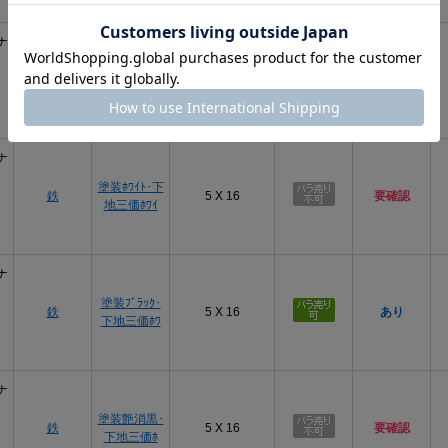
ナ
三価ｽﾃﾝｺｰﾄ
鉄
5 X 16
要確認
(銀)
ナ
塗装ﾎﾜｲﾄ･下
鉄
5 X 16
要確認
地三価ﾎﾜｲ
ナ
塗装ﾌﾞﾗｯｸ･
鉄
5 X 16
あり
下地三価ﾎﾜ
ナ
塗装艶消黒･
鉄
5 X 16
要確認
下地三価ﾎ