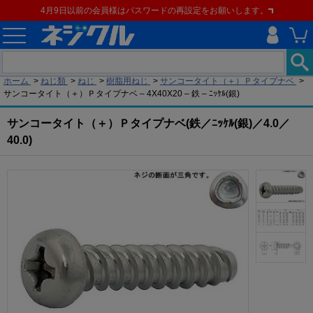
4月9日以前の会員様はパスワードの再設定をお願いします。
現在の位置
ホーム
>
ねじ類
>
ねじ
>
樹脂用ねじ
>
サンコータイト（＋）Ｐタイプナベ
>
サンコータイト（＋）Ｐタイプナベ – 4X40X20 – 鉄 – ﾆｯｹﾙ(銀)
サンコータイト（＋）Ｐタイプナベ(鉄／ﾆｯｹﾙ(銀)／4.0／
40.0)