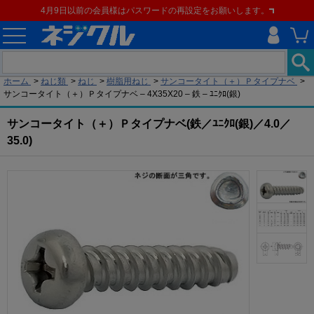
4月9日以前の会員様はパスワードの再設定をお願いします。
現在の位置
ホーム
>
ねじ類
>
ねじ
>
樹脂用ねじ
>
サンコータイト（＋）Ｐタイプナベ
>
サンコータイト（＋）Ｐタイプナベ – 4X35X20 – 鉄 – ﾕﾆｸﾛ(銀)
サンコータイト（＋）Ｐタイプナベ(鉄／ﾕﾆｸﾛ(銀)／4.0／
35.0)