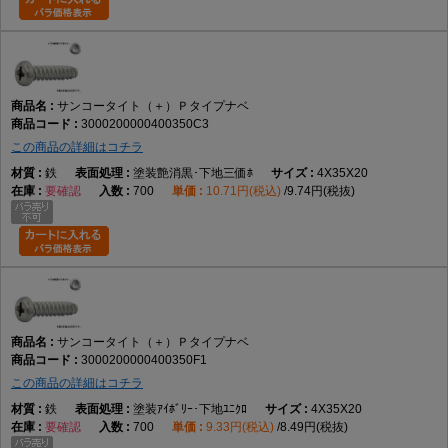
サンコータイト（＋）Ｐタイプナベ
3000200000400350C3
この商品の詳細はコチラ
鉄
塗装艶消黒･下地三価ﾎ
4X35X20
要確認
700
10.71円(税込)
9.74円(税抜)
サンコータイト（＋）Ｐタイプナベ
3000200000400350F1
この商品の詳細はコチラ
鉄
塗装ｱｲﾎﾞﾘｰ･下地ﾕﾆｸﾛ
4X35X20
要確認
700
9.33円(税込)
8.49円(税抜)