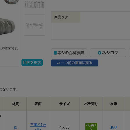
商品タグ
になります。
材質
表面
サイズ
バラ売り
在庫
ナ
三価ﾌﾞﾗｯｸ
鉄
4 X 30
あり