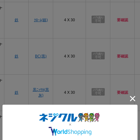
ナ
鉄
ｸﾛｰﾑ(銀)
4 X 30
要確認
ナ
鉄
BC(黒)
4 X 30
要確認
ナ
黒ﾆｯｹﾙ(黒
鉄
4 X 30
要確認
灰)
ナ
鉄
CUﾆｯｹﾙ
4 X 30
要確認