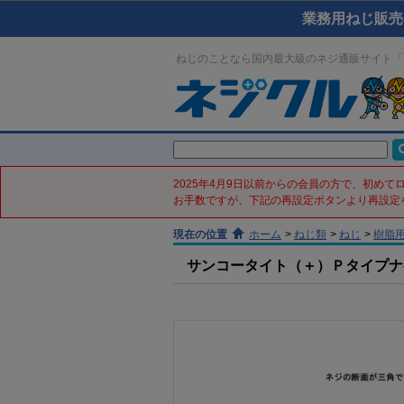
業務用ねじ販売
ねじのことなら国内最大級のネジ通販サイト「
2025年4月9日以前からの会員の方で、初め
お手数ですが、下記の再設定ボタンより再設定
現在の位置
ホーム
>
ねじ類
>
ねじ
>
樹脂
サンコータイト（＋）Ｐタイプナベ(鉄／