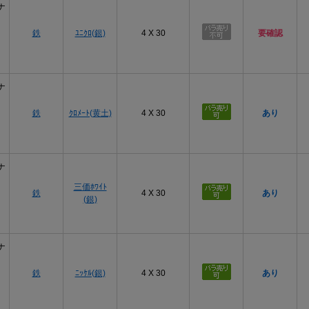
ナ
鉄
ﾕﾆｸﾛ(銀)
4 X 30
要確認
ナ
鉄
ｸﾛﾒｰﾄ(黄土)
4 X 30
あり
ナ
三価ﾎﾜｲﾄ
鉄
4 X 30
あり
(銀)
ナ
鉄
ﾆｯｹﾙ(銀)
4 X 30
あり