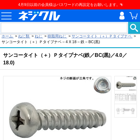
4月9日以前の会員様はパスワードの再設定をお願いします。
現在の位置
ホーム
>
ねじ類
>
ねじ
>
樹脂用ねじ
>
サンコータイト（＋）Ｐタイプナベ
>
サンコータイト（＋）Ｐタイプナベ – 4 X 18 – 鉄 – BC(黒)
サンコータイト（＋）Ｐタイプナベ(鉄／BC(黒)／4.0／
18.0)