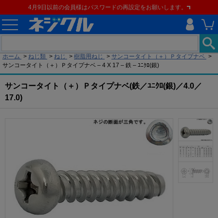
4月9日以前の会員様はパスワードの再設定をお願いします。
現在の位置
ホーム
>
ねじ類
>
ねじ
>
樹脂用ねじ
>
サンコータイト（＋）Ｐタイプナベ
>
サンコータイト（＋）Ｐタイプナベ – 4 X 17 – 鉄 – ﾕﾆｸﾛ(銀)
サンコータイト（＋）Ｐタイプナベ(鉄／ﾕﾆｸﾛ(銀)／4.0／
17.0)