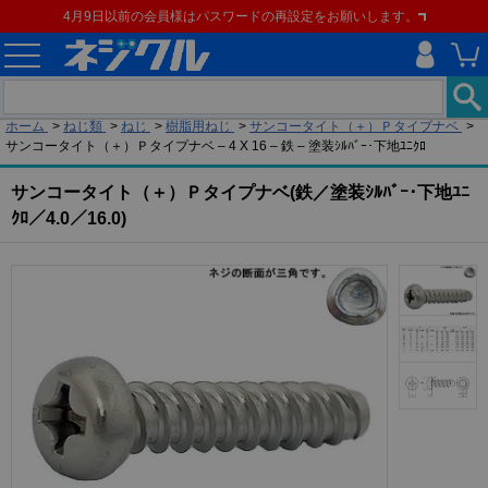
4月9日以前の会員様はパスワードの再設定をお願いします。
現在の位置
ホーム
>
ねじ類
>
ねじ
>
樹脂用ねじ
>
サンコータイト（＋）Ｐタイプナベ
>
サンコータイト（＋）Ｐタイプナベ – 4 X 16 – 鉄 – 塗装ｼﾙﾊﾞｰ･下地ﾕﾆｸﾛ
サンコータイト（＋）Ｐタイプナベ(鉄／塗装ｼﾙﾊﾞｰ･下地ﾕﾆ
ｸﾛ／4.0／16.0)