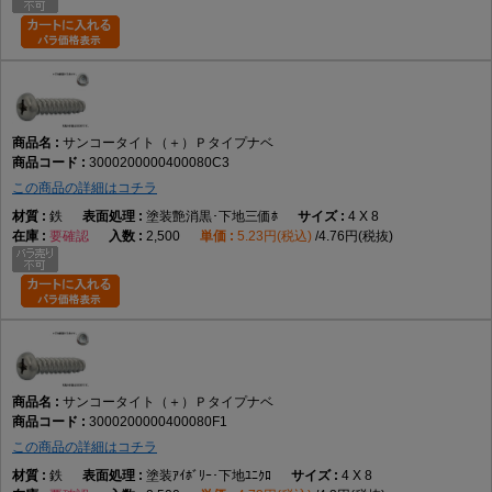
サンコータイト（＋）Ｐタイプナベ
3000200000400080C3
この商品の詳細はコチラ
鉄
塗装艶消黒･下地三価ﾎ
4 X 8
要確認
2,500
5.23円(税込)
4.76円(税抜)
サンコータイト（＋）Ｐタイプナベ
3000200000400080F1
この商品の詳細はコチラ
鉄
塗装ｱｲﾎﾞﾘｰ･下地ﾕﾆｸﾛ
4 X 8