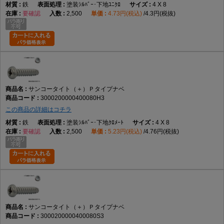
鉄
塗装ｼﾙﾊﾞｰ･下地ﾕﾆｸﾛ
4 X 8
要確認
2,500
4.73円(税込)
4.3円(税抜)
サンコータイト（＋）Ｐタイプナベ
3000200000400080H3
この商品の詳細はコチラ
鉄
塗装ｼﾙﾊﾞｰ･下地ｸﾛﾒｰﾄ
4 X 8
要確認
2,500
5.23円(税込)
4.76円(税抜)
サンコータイト（＋）Ｐタイプナベ
3000200000400080S3