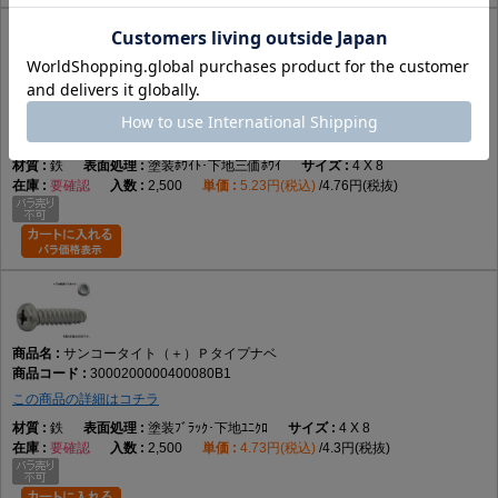
サンコータイト（＋）Ｐタイプナベ
3000200000400080A3
この商品の詳細はコチラ
鉄
塗装ﾎﾜｲﾄ･下地三価ﾎﾜｲ
4 X 8
要確認
2,500
5.23円(税込)
4.76円(税抜)
サンコータイト（＋）Ｐタイプナベ
3000200000400080B1
この商品の詳細はコチラ
鉄
塗装ﾌﾞﾗｯｸ･下地ﾕﾆｸﾛ
4 X 8
要確認
2,500
4.73円(税込)
4.3円(税抜)