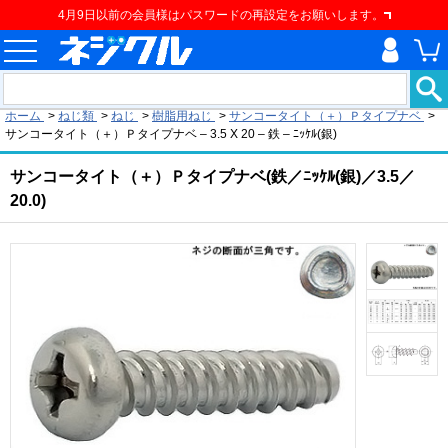
4月9日以前の会員様はパスワードの再設定をお願いします。
現在の位置
ホーム
>
ねじ類
>
ねじ
>
樹脂用ねじ
>
サンコータイト（＋）Ｐタイプナベ
>
サンコータイト（＋）Ｐタイプナベ – 3.5 X 20 – 鉄 – ﾆｯｹﾙ(銀)
サンコータイト（＋）Ｐタイプナベ(鉄／ﾆｯｹﾙ(銀)／3.5／
20.0)