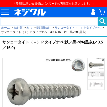
4月9日以前の会員様はパスワードの再設定をお願いします。
現在の位置
ホーム
>
ねじ類
>
ねじ
>
樹脂用ねじ
>
サンコータイト（＋）Ｐタイプナベ
>
サンコータイト（＋）Ｐタイプナベ – 3.5 X 16 – 鉄 – 黒ﾆｯｹﾙ(黒灰)
サンコータイト（＋）Ｐタイプナベ(鉄／黒ﾆｯｹﾙ(黒灰)／3.5
／16.0)