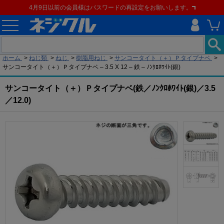
4月9日以前の会員様はパスワードの再設定をお願いします。
現在の位置
ホーム
>
ねじ類
>
ねじ
>
樹脂用ねじ
>
サンコータイト（＋）Ｐタイプナベ
>
サンコータイト（＋）Ｐタイプナベ – 3.5 X 12 – 鉄 – ﾉﾝｸﾛﾎﾜｲﾄ(銀)
サンコータイト（＋）Ｐタイプナベ(鉄／ﾉﾝｸﾛﾎﾜｲﾄ(銀)／3.5
／12.0)