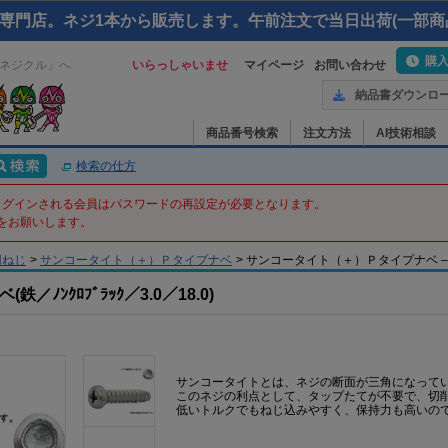
専門店。ネジ1本から販売します。午前注文で当日出荷(一部商
購
ネジクル」へ
いらっしゃいませ
マイページ
お問い合わせ
納品書ダウンロ
商品番号検索
注文方法
AI技術相談
検索の仕方
てログインされる会員はパスワードの再設定が必要となります。
をお願いします。
用ねじ
>
サンコータイト（＋）Ｐタイプナベ
>
サンコータイト（＋）Ｐタイプナベ – 3 X 1
ﾝｸﾛﾌﾞﾗｯｸ／3.0／18.0)
サンコータイトとは、ネジの断面が三角になって
このネジの利点として、タップたてが不要で、切
低いトルクでもねじ込みやすく、保持力も高いの