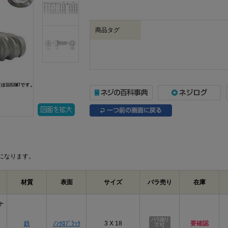
商品タグ
になります。
材質
表面
サイズ
バラ売り
在庫
ナ
鉄
ﾉﾝｸﾛﾌﾞﾗｯｸ
3 X 18
要確認