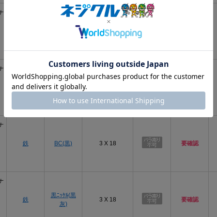
ナ
鉄
ﾆｯｹﾙ(銀)
3 X 18
あり
ナ
鉄
ｸﾛｰﾑ(銀)
3 X 18
要確認
ナ
鉄
BC(黒)
3 X 18
要確認
ナ
黒ﾆｯｹﾙ(黒
鉄
3 X 18
要確認
灰)