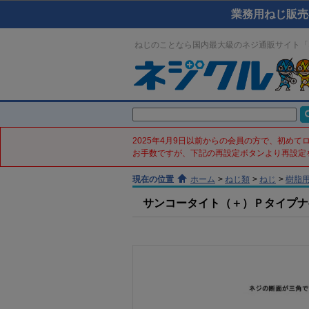
業務用ねじ販売
ねじのことなら国内最大級のネジ通販サイト「
2025年4月9日以前からの会員の方で、初め
お手数ですが、下記の再設定ボタンより再設定
現在の位置
ホーム
>
ねじ類
>
ねじ
>
樹脂
サンコータイト（＋）Ｐタイプナベ(鉄／ﾉ