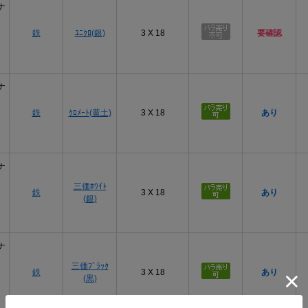
ナ
鉄
ﾕﾆｸﾛ(銀)
3 X 18
要確認
ナ
鉄
ｸﾛﾒｰﾄ(黄土)
3 X 18
あり
ナ
三価ﾎﾜｲﾄ
鉄
3 X 18
あり
(銀)
ナ
三価ﾌﾞﾗｯｸ
鉄
3 X 18
あり
(黒)