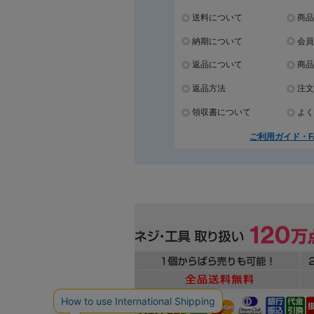
送料について
商品
納期について
会員
返品について
商品
返品方法
注文
領収書について
よく
ご利用ガイド・F