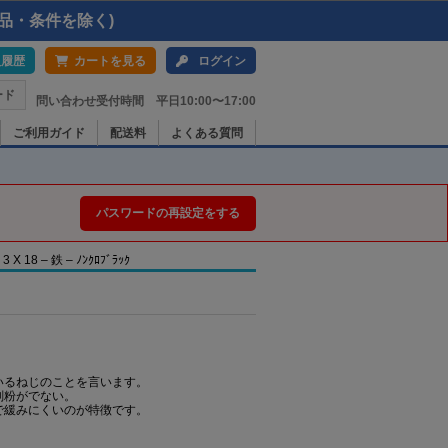
品・条件を除く)
入履歴
カートを見る
ログイン
ード
問い合わせ受付時間 平日10:00〜17:00
ご利用ガイド
配送料
よくある質問
パスワードの再設定をする
8 – 鉄 – ﾉﾝｸﾛﾌﾞﾗｯｸ
いるねじのことを言います。
削粉がでない。
で緩みにくいのが特徴です。