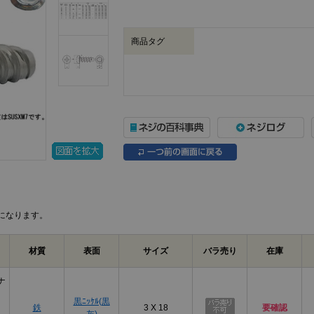
商品タグ
になります。
材質
表面
サイズ
バラ売り
在庫
ナ
黒ﾆｯｹﾙ(黒
鉄
3 X 18
要確認