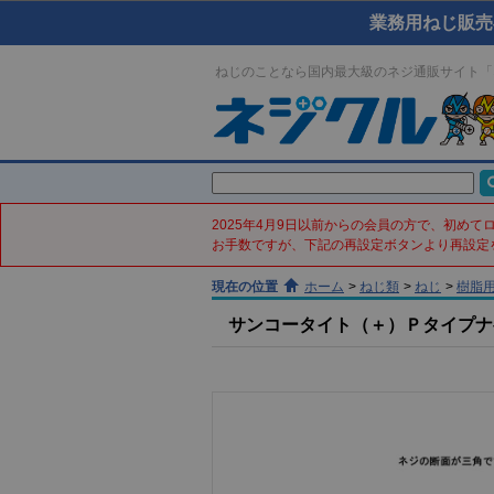
業務用ねじ販売
ねじのことなら国内最大級のネジ通販サイト「
2025年4月9日以前からの会員の方で、初め
お手数ですが、下記の再設定ボタンより再設定
現在の位置
ホーム
>
ねじ類
>
ねじ
>
樹脂
サンコータイト（＋）Ｐタイプナベ(鉄／