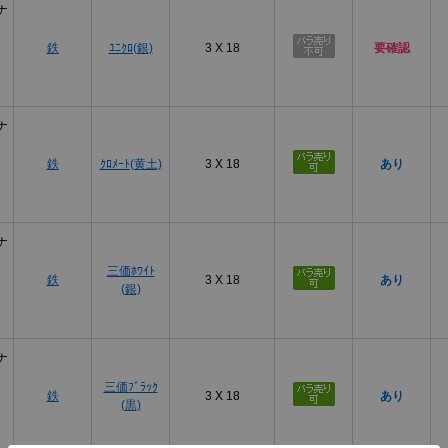
ナ
鉄
ﾕﾆｸﾛ(銀)
3 X 18
要確認
ナ
鉄
ｸﾛﾒｰﾄ(黄土)
3 X 18
あり
ナ
三価ﾎﾜｲﾄ
鉄
3 X 18
あり
(銀)
ナ
三価ﾌﾞﾗｯｸ
鉄
3 X 18
あり
(黒)