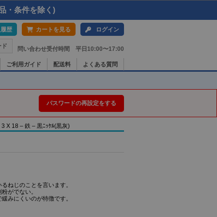
品・条件を除く)
入履歴
カートを見る
ログイン
ード
問い合わせ受付時間 平日10:00〜17:00
ご利用ガイド
配送料
よくある質問
パスワードの再設定をする
18 – 鉄 – 黒ﾆｯｹﾙ(黒灰)
いるねじのことを言います。
削粉がでない。
で緩みにくいのが特徴です。