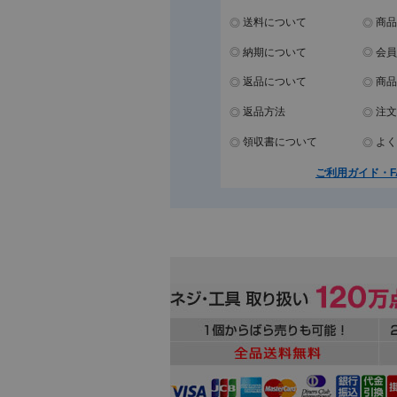
送料について
商品
納期について
会員
返品について
商品
返品方法
注文
領収書について
よく
ご利用ガイド・F