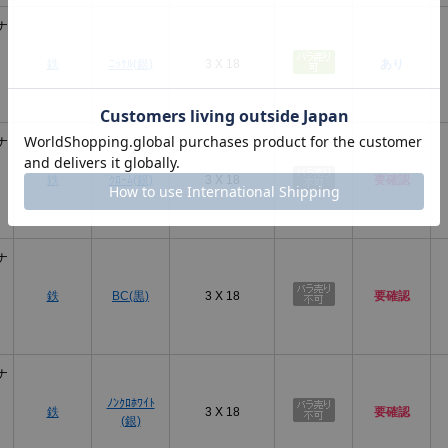
ナ
鉄
ﾆｯｹﾙ(銀)
3 X 18
あり
ナ
鉄
ｸﾛｰﾑ(銀)
3 X 18
要確認
ナ
鉄
BC(黒)
3 X 18
要確認
ナ
ﾉﾝｸﾛﾎﾜｲﾄ
鉄
3 X 18
要確認
(銀)