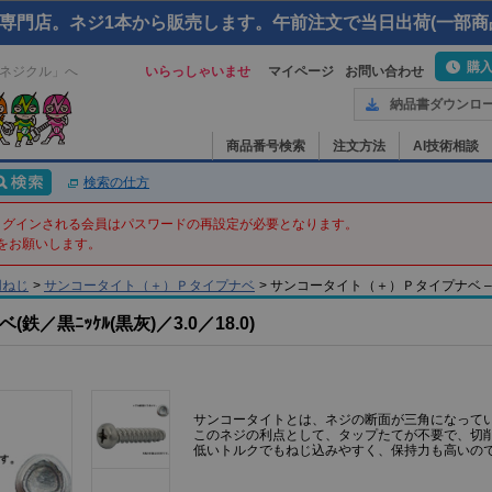
専門店。ネジ1本から販売します。午前注文で当日出荷(一部商
購
ネジクル」へ
いらっしゃいませ
マイページ
お問い合わせ
納品書ダウンロ
商品番号検索
注文方法
AI技術相談
検索の仕方
てログインされる会員はパスワードの再設定が必要となります。
をお願いします。
用ねじ
>
サンコータイト（＋）Ｐタイプナベ
>
サンコータイト（＋）Ｐタイプナベ – 3 X 
黒ﾆｯｹﾙ(黒灰)／3.0／18.0)
サンコータイトとは、ネジの断面が三角になって
このネジの利点として、タップたてが不要で、切
低いトルクでもねじ込みやすく、保持力も高いの