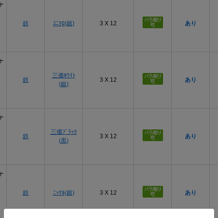
ナ
鉄
ﾕﾆｸﾛ(銀)
3 X 12
あり
ナ
三価ﾎﾜｲﾄ
鉄
3 X 12
あり
(銀)
ナ
三価ﾌﾞﾗｯｸ
鉄
3 X 12
あり
(黒)
ナ
鉄
ﾆｯｹﾙ(銀)
3 X 12
あり