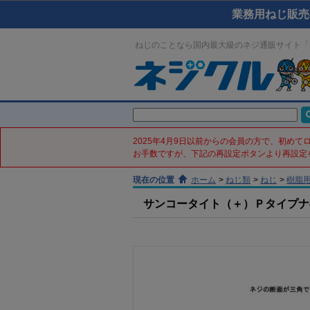
業務用ねじ販売
ねじのことなら国内最大級のネジ通販サイト「
2025年4月9日以前からの会員の方で、初め
お手数ですが、下記の再設定ボタンより再設定
現在の位置
ホーム
>
ねじ類
>
ねじ
>
樹脂
サンコータイト（＋）Ｐタイプナベ(鉄／