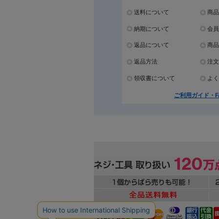
送料について
商品
納期について
会員
返品について
商品
返品方法
注文
領収書について
よく
ご利用ガイド・F