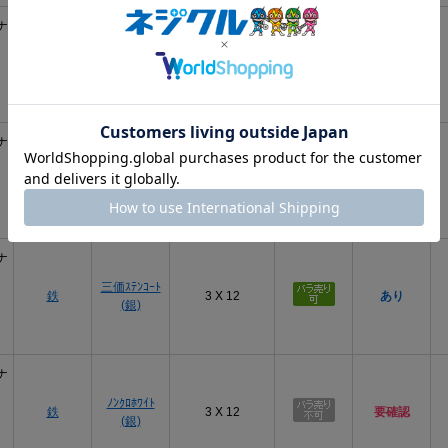
ナ
鉄
BC(黒)
3 X 12
あり
ナ
黒ﾆｯｹﾙ(黒
鉄
3 X 12
要確認
灰)
ナ
三価ｽﾃﾝｺｰﾄ
鉄
3 X 12
あり
(銀)
ナ
ﾉﾝｸﾛﾎﾜｲﾄ
鉄
3 X 12
要確認
(銀)