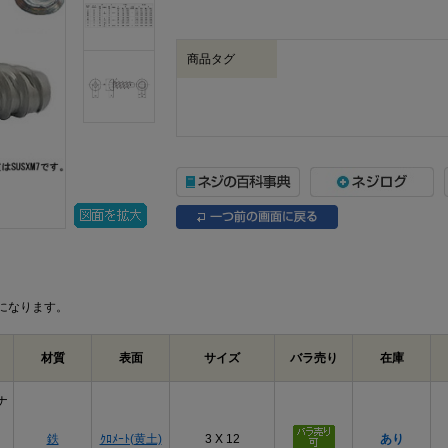
商品タグ
になります。
材質
表面
サイズ
バラ売り
在庫
ナ
鉄
ｸﾛﾒｰﾄ(黄土)
3 X 12
あり