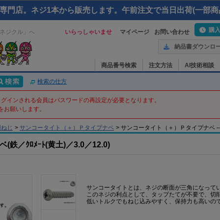
専門店。ネジ1本から販売します。午前注文で当日出荷(一部商
購
ネジクル」へ
いらっしゃいませ
マイページ
お問い合わせ
納品書ダウンロ
商品番号検索
注文方法
AI技術相談
検索の仕方
てログインされる会員はパスワードの再設定が必要となります。
をお願いします。
用ねじ
>
サンコータイト（＋）Ｐタイプナベ
>
サンコータイト（＋）Ｐタイプナベ – 3 X 1
ｸﾛﾒｰﾄ(黄土)／3.0／12.0)
サンコータイトとは、ネジの断面が三角になって
このネジの利点として、タップたてが不要で、切
低いトルクでもねじ込みやすく、保持力も高いの