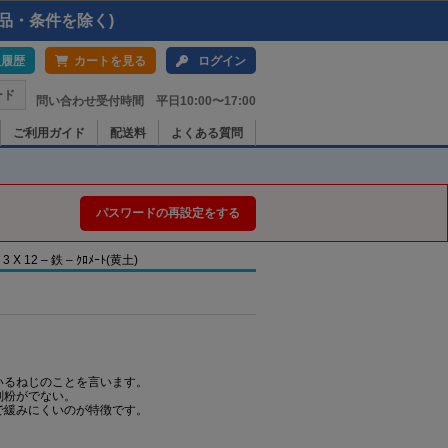
品・条件を除く)
入履歴
カートを見る
ログイン
ード
問い合わせ受付時間 平日10:00〜17:00
ご利用ガイド
配送料
よくある質問
パスワードの再設定をする
2 – 鉄 – ｸﾛﾒｰﾄ(黄土)
いるねじのことを言います。
削粉がでない。
で緩みにくいのが特徴です。