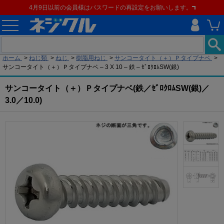
4月9日以前の会員様はパスワードの再設定をお願いします。
現在の位置
ホーム
>
ねじ類
>
ねじ
>
樹脂用ねじ
>
サンコータイト（＋）Ｐタイプナベ
>
サンコータイト（＋）Ｐタイプナベ – 3 X 10 – 鉄 – ｾﾞﾛｸﾛﾑSW(銀)
サンコータイト（＋）Ｐタイプナベ(鉄／ｾﾞﾛｸﾛﾑSW(銀)／
3.0／10.0)