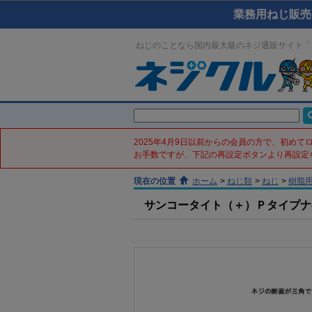
業務用ねじ販売
ねじのことなら国内最大級のネジ通販サイト「
2025年4月9日以前からの会員の方で、初め
お手数ですが、下記の再設定ボタンより再設定
現在の位置
ホーム
>
ねじ類
>
ねじ
>
樹脂
サンコータイト（＋）Ｐタイプナベ(鉄／ﾉ