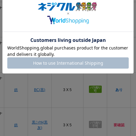
ナ
鉄
ﾆｯｹﾙ(銀)
3 X 5
あり
ナ
鉄
ｸﾛｰﾑ(銀)
3 X 5
あり
ナ
鉄
BC(黒)
3 X 5
あり
ナ
黒ﾆｯｹﾙ(黒
鉄
3 X 5
要確認
灰)