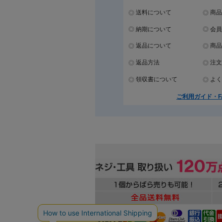
送料について
商品
納期について
会員
返品について
商品
返品方法
注文
領収書について
よく
ご利用ガイド・F