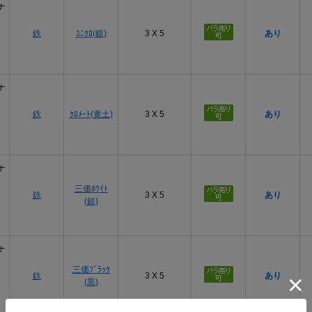
ナ
鉄
ﾕﾆｸﾛ(銀)
3 X 5
あり
ナ
鉄
ｸﾛﾒｰﾄ(黄土)
3 X 5
あり
ナ
三価ﾎﾜｲﾄ
鉄
3 X 5
あり
(銀)
ナ
三価ﾌﾞﾗｯｸ
鉄
3 X 5
あり
(黒)