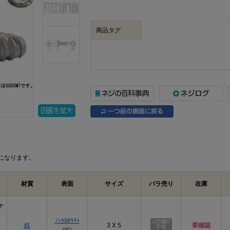
商品タグ
になります。
材質
表面
サイズ
バラ売り
在庫
ナ
ﾉﾝｸﾛﾎﾜｲﾄ
鉄
3 X 5
要確認