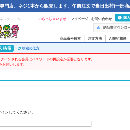
専門店。ネジ1本から販売します。午前注文で当日出荷(一部商
購
ネジクル」へ
いらっしゃいませ
マイページ
お問い合わせ
納品書ダウンロ
商品番号検索
注文方法
AI技術相談
検索の仕方
てログインされる会員はパスワードの再設定が必要となります。
をお願いします。
グインしてください。