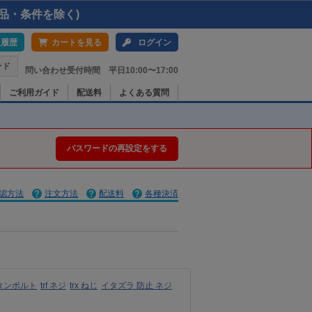
品・条件を除く)
入履歴
カートを見る
ログイン
ード
問い合わせ受付時間 平日10:00〜17:00
ご利用ガイド
配送料
よくある質問
パスワードの再設定をする
認方法
注文方法
配送料
各種決済
タンボルト
trf ネジ
trx ねじ
イタズラ 防止 ネジ