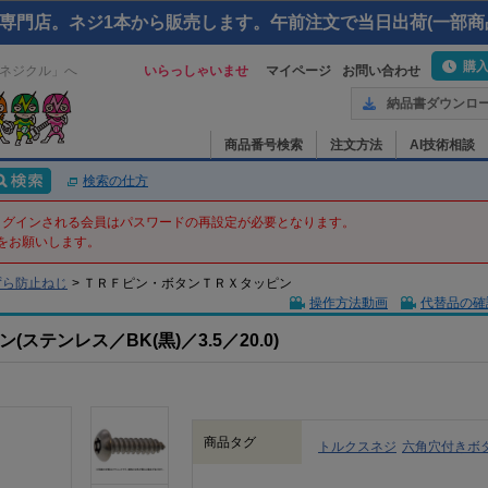
専門店。ネジ1本から販売します。午前注文で当日出荷(一部商
購
ネジクル」へ
いらっしゃいませ
マイページ
お問い合わせ
納品書ダウンロ
商品番号検索
注文方法
AI技術相談
検索の仕方
てログインされる会員はパスワードの再設定が必要となります。
をお願いします。
ずら防止ねじ
>
ＴＲＦピン・ボタンＴＲＸタッピン
操作方法動画
代替品の確
テンレス／BK(黒)／3.5／20.0)
商品タグ
トルクスネジ
六角穴付きボ