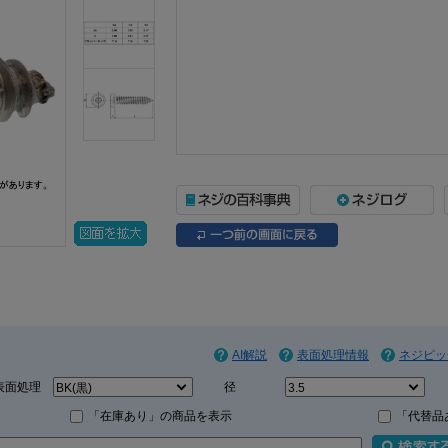
AI解説
表面処理情報
ネジピッ
表面処理
径
「在庫あり」の商品を表示
「代替品