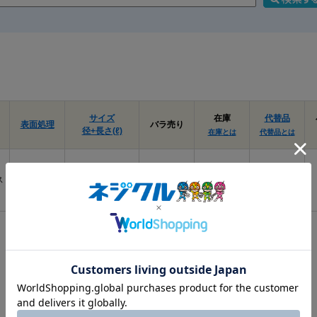
サイズ
在庫
代替品
表面処理
バラ売り
径+長さ(ℓ)
在庫とは
代替品とは
ス
BK(黒)
3.5X20
要確認
なし