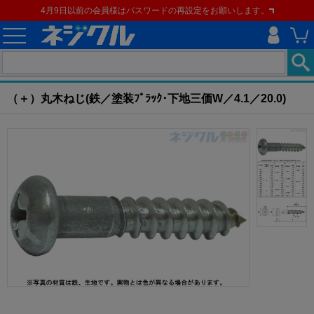
4月9日以前の会員様はパスワードの再設定をお願いします。
ホーム
>
ねじ類
>
建材用ネジ
>
建材用ねじ
>
（＋）丸木ねじ
現在の位置
（＋）丸木ねじ(鉄／塗装ﾌﾞﾗｯｸ･下地三価W／4.1／20.0)