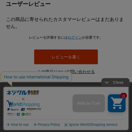
ユーザーレビュー
この商品に寄せられたカスタマーレビューはまだありま
せん。
レビューを評価するには
ログイン
が必要です。
レビューを書く
この商品について問い合わせる
当サイトでは利用体験の向上およびコンテンツの最適な提供、ト
利用規約
ラフィックの分析を目的としてCookieを使用しています。
プライバシーポリシー
サイトの閲覧を継続された場合、Cookieの利用に同意したことも
のといたします。
特定商取引法に基づく表示
詳細については
プライバシーポリシー
をご確認ください。
会社概要
承諾する
Copyright © Tsuruga CO.,LTD. All Rights Reserved.