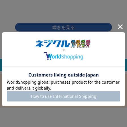
画像をクリックして拡大イメージを表示
商品レビュー
商品を絞り込む
この条件で選択中
すべての条件クリア
材質：鉄
表面処理：塗装ﾌﾞﾗｯｸ･下地三価W
径：4.1
長さ：20.0
バラ売り：
在庫：