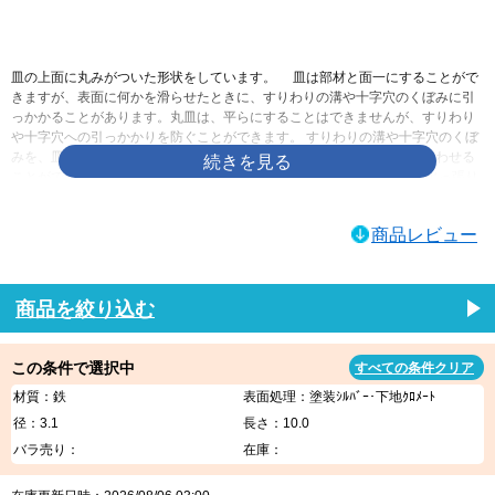
画像をクリックして拡大イメージを表示
皿の上面に丸みがついた形状をしています。 皿は部材と面一にすることがで
きますが、表面に何かを滑らせたときに、すりわりの溝や十字穴のくぼみに引
っかかることがあります。丸皿は、平らにすることはできませんが、すりわり
や十字穴への引っかかりを防ぐことができます。 すりわりの溝や十字穴のくぼ
みを、皿より深くすることができるので、ドライバーとしっかりかみ合わせる
ことができます。 皿と比べて出っ張るとはいっても、なべと比べれば出っ張り
を低く抑えることができます。あまり出っ張らせたくはないけれども、平らに
するのも嫌なときに使われます。皿に飾りを付けたようなものですので、デザ
商品レビュー
インや見た目重視で選んでも構わないでしょう
ネジログ小ねじの規格|ネジの豆知識ネジログ
ネジの百科事典 | 丸皿小ねじ
商品を絞り込む
この条件で選択中
すべての条件クリア
材質：鉄
表面処理：塗装ｼﾙﾊﾞｰ･下地ｸﾛﾒｰﾄ
径：3.1
長さ：10.0
バラ売り：
在庫：