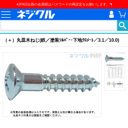
4月9日以前の会員様はパスワードの再設定をお願いします。
ホーム
>
ねじ類
>
建材用ネジ
>
建材用ねじ
>
（＋）丸皿木ねじ
現在の位置
（＋）丸皿木ねじ(鉄／塗装ｼﾙﾊﾞｰ･下地ｸﾛﾒｰﾄ／3.1／10.0)