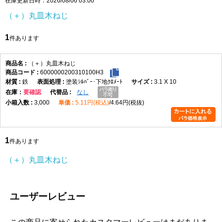
在庫更新日時：2026/08/06 03:00
（＋）丸皿木ねじ
1
件あります
（＋）丸皿木ねじ
6000000200310100H3
鉄
塗装ｼﾙﾊﾞｰ･下地ｸﾛﾒｰﾄ
3.1 X 10
在庫
要確認
なし
3,000
5.11円(税込)
4.64円(税抜)
1
件あります
（＋）丸皿木ねじ
ユーザーレビュー