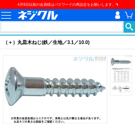
4月9日以前の会員様はパスワードの再設定をお願いします。
ホーム
>
ねじ類
>
建材用ネジ
>
建材用ねじ
>
（＋）丸皿木ねじ
現在の位置
（＋）丸皿木ねじ(鉄／生地／3.1／10.0)