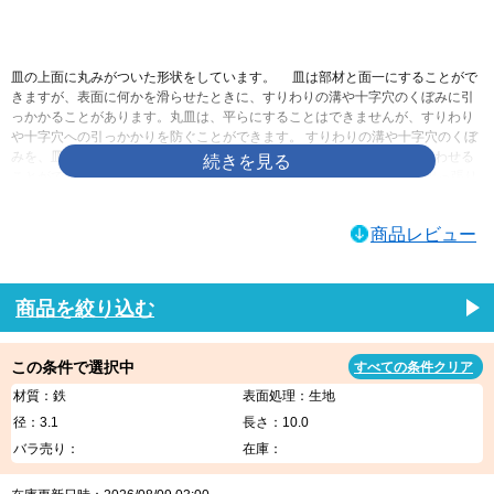
画像をクリックして拡大イメージを表示
皿の上面に丸みがついた形状をしています。 皿は部材と面一にすることがで
きますが、表面に何かを滑らせたときに、すりわりの溝や十字穴のくぼみに引
っかかることがあります。丸皿は、平らにすることはできませんが、すりわり
や十字穴への引っかかりを防ぐことができます。 すりわりの溝や十字穴のくぼ
みを、皿より深くすることができるので、ドライバーとしっかりかみ合わせる
ことができます。 皿と比べて出っ張るとはいっても、なべと比べれば出っ張り
を低く抑えることができます。あまり出っ張らせたくはないけれども、平らに
するのも嫌なときに使われます。皿に飾りを付けたようなものですので、デザ
商品レビュー
インや見た目重視で選んでも構わないでしょう
ネジログ小ねじの規格|ネジの豆知識ネジログ
ネジの百科事典 | 丸皿小ねじ
商品を絞り込む
この条件で選択中
すべての条件クリア
材質：鉄
表面処理：生地
径：3.1
長さ：10.0
バラ売り：
在庫：