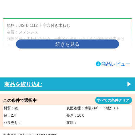
画像をクリックして拡大イメージを表示
規格：JIS B 1112 十字穴付き木ねじ
材質：ステンレス
強度区分：木ねじのため、一般的なボルトのような強度区分表示は
ありません。
取り扱いサイズ：4.5×50
取り扱い表面処理：生地
商品レビュー
利用方法・用途・特徴：（＋）皿木ねじは、木材へ締め付けるため
に使用する十字穴付きの木ねじです。皿頭形状のため、相手材に座
ぐりを設けることで頭部を沈めやすく、取付面をすっきり仕上げた
商品を絞り込む
い箇所に適しています。家具、建具、内装材、木工品、木製部材の
固定などに使用されます。
この条件で選択中
すべての条件クリア
（＋）皿木ねじの商品説明
材質：鉄
表面処理：塗装ｼﾙﾊﾞｰ･下地ｸﾛﾒｰﾄ
（＋）皿木ねじは、木材への締結に使用する代表的な木ねじです。
径：2.4
長さ：16.0
十字穴付きのため一般的なプラスドライバーや電動工具で作業しや
バラ売り：
在庫：
すく、木材同士の固定、金具の取り付け、家具・建具・内装部材の
組み立てなど、幅広い木工用途に使用できます。