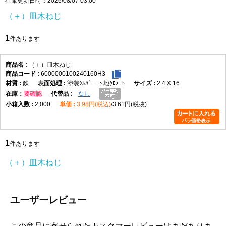
在庫更新日時：2026/08/07 03:00
頭部は皿頭形状になっており、取付面に頭部を出したくない場合
（＋）皿木ねじ
や、仕上がりを平らに近づけたい箇所に適しています。皿穴加工や
座ぐりを行うことで、頭部を相手材に沈めて納めることができ、見
1
件あります
た目をすっきりさせたい木製部材の固定に便利です。なお、皿木ね
じは頭部を含めた全長が長さ寸法になります。
材質はステンレスで、表面処理は生地です。ステンレスはさびにく
（＋）皿木ねじ
6000000100240160H3
さを重視したい場所に向いており、屋内の木工用途はもちろん、湿
鉄
塗装ｼﾙﾊﾞｰ･下地ｸﾛﾒｰﾄ
2.4 X 16
気の影響を受けやすい場所での使用にも適しています。生地仕上げ
在庫
要確認
なし
のため、ステンレス素材本来の質感を活かした仕様です。
2,000
3.98円(税込)
3.61円(税抜)
選定時は、ねじ径、長さ、取付材の厚み、相手材の硬さを確認して
ください。木材の割れを防ぎたい場合や硬い木材へ使用する場合
は、下穴をあけてから締め付けると作業しやすくなります。4.5×50
1
は長さのある木ねじのため、厚みのある木材やしっかり固定したい
件あります
箇所で使いやすいサイズです。
（＋）皿木ねじ
（＋）皿木ねじ 寸法表
（単位：mm）
呼び
十字
d
d許容
dk
dk許
K
K許容
m最
P
ユーザーレビュー
径
穴
差
容差
差
大
1.8
1
1.8
±0.05
3.6
+0.1
1.05
0
2.0
0.9
-0.2