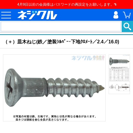
4月9日以前の会員様はパスワードの再設定をお願いします。
ホーム
>
ねじ類
>
建材用ネジ
>
建材用ねじ
>
（＋）皿木ねじ
現在の位置
（＋）皿木ねじ(鉄／塗装ｼﾙﾊﾞｰ･下地ｸﾛﾒｰﾄ／2.4／16.0)