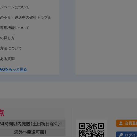
※Pはピッチです。許容差欄の「0 -0.2」などは上
ンペーンについて
商品タグ
の不良・運送中の破損トラブル
木ねじ
十字穴付きネジ
木ネ
専用機能について
の探し方
方法について
ある質問
AQをもっと見る
会員登
ログイ