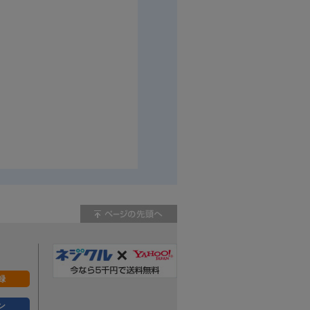
限0、下限マイナス値を表します。
ジ
木材用ねじ
ネジ 皿
録
ン