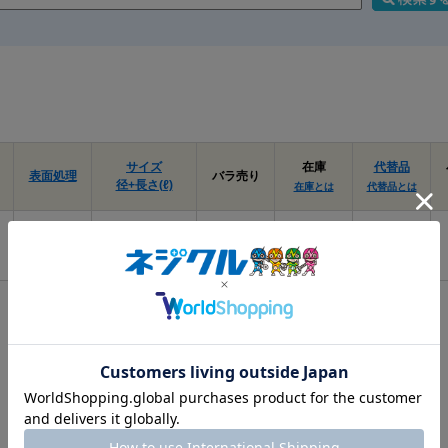
選定時は、ねじ径、長さ、取付材の厚み、
割れを防ぎたい場合や硬い木材へ使用する
業しやすくなります。4.5×50は長さのあ
固定したい箇所で使いやすいサイズです。
（＋）皿木ねじ 寸法表
（単位：mm）
サイズ
在庫
代替品
表面処理
バラ売り
十字
d
径+長さ(ℓ)
呼び径
d
d許容差
dk
在庫とは
代替品とは
穴
1.8
1
1.8
±0.05
3.6
塗装ｼﾙﾊﾞｰ･
2.4 X 6.3
要確認
なし
下地ｸﾛﾒｰﾄ
2.1
1
2.1
±0.07
4.2
2.4
1
2.4
±0.07
4.8
2.7
1
2.7
±0.07
5.4
3.1
2
3.1
±0.1
6.2