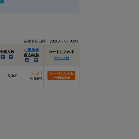
相手材の硬さを確認してください。木材の
場合は、下穴をあけてから締め付けると作
る木ねじのため、厚みのある木材やしっかり
在庫更新日時：2026/08/07 03:00
小箱単価
小箱入数
カートに入れる
k許容
税込/税抜
K
K許容差
m最大
P
カートとは
差
0
+0.1
1.05
2.0
0.9
5.11円
-0.2
5,000
4.64円
0
0
1.25
2.5
1.0
-0.4
-0.2
0
0
1.40
2.7
1.1
-0.4
-0.2
0
0
1.55
2.9
1.2
-0.4
-0.2
0
0
1.80
3.8
1.3
-0.5
-0.3
0
0