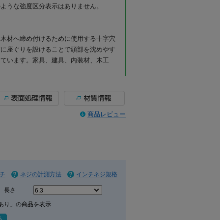
のような強度区分表示はありません。
、木材へ締め付けるために使用する十字穴
材に座ぐりを設けることで頭部を沈めやす
しています。家具、建具、内装材、木工
る代表的な木ねじです。十字穴付きのため
商品レビュー
業しやすく、木材同士の固定、金具の取り
ど、幅広い木工用途に使用できます。
部を出したくない場合や、仕上がりを平ら
工や座ぐりを行うことで、頭部を相手材に
りさせたい木製部材の固定に便利です。な
法になります。
チ
ネジの計測方法
インチネジ規格
。ステンレスはさびにくさを重視したい場
長さ
ん、湿気の影響を受けやすい場所での使用
テンレス素材本来の質感を活かした仕様で
あり」の商品を表示