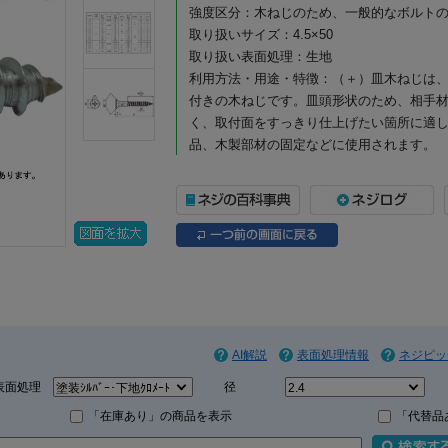
強度区分：木ねじのため、一般的なボルト
取り扱いサイズ：4.5×50
取り扱い表面処理：生地
利用方法・用途・特徴：（＋）皿木ねじは
付きの木ねじです。皿頭形状のため、相手
く、取付面をすっきり仕上げたい箇所に適
品、木製部材の固定などに使用されます。
（＋）皿木ねじの商品説明
（＋）皿木ねじは、木材への締結に使用す
一般的なプラスドライバーや電動工具で作
付け、家具・建具・内装部材の組み立てな
頭部は皿頭形状になっており、取付面に頭
に近づけたい箇所に適しています。皿穴加
沈めて納めることができ、見た目をすっき
お、皿木ねじは頭部を含めた全長が長さ寸
AI解説
表面処理情報
ネジピッ
材質はステンレスで、表面処理は生地です
表面処理
径
所に向いており、屋内の木工用途はもちろ
「在庫あり」の商品を表示
にも適しています。生地仕上げのため、ス
「代替品
す。