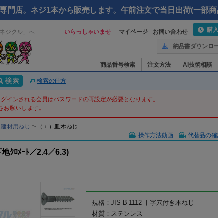
専門店。ネジ1本から販売します。午前注文で当日出荷(一部商
購
ネジクル」へ
いらっしゃいませ
マイページ
お問い合わせ
納品書ダウンロ
商品番号検索
注文方法
AI技術相談
検索の仕方
てログインされる会員はパスワードの再設定が必要となります。
をお願いします。
建材用ねじ
>
（＋）皿木ねじ
操作方法動画
代替品の確
ﾛﾒｰﾄ／2.4／6.3)
規格：JIS B 1112 十字穴付き木ねじ
材質：ステンレス