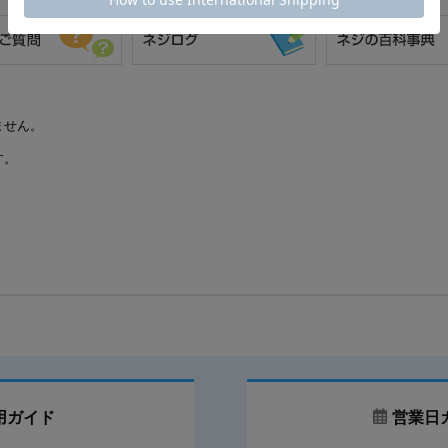
3.5
2
3.5
±0.1
7.0
3.8
2
3.8
±0.1
7.6
4.1
2
4.1
±0.1
8.2
ません。
4.5
2
4.5
±0.1
9.0
す。
4.8
2
4.8
±0.12
9.6
5.1
3
5.1
±0.12
10.2
5.5
3
5.5
±0.12
11.0
5.8
3
5.8
±0.12
11.6
6.2
3
6.2
±0.12
12.4
8.0
4
8.0
±0.15
16.0
用ガイド
営業日