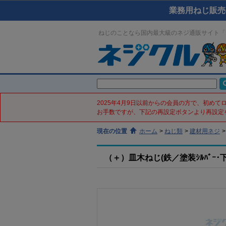
業務用ねじ販売
ねじのことなら国内最大級のネジ通販サイト「
2025年4月9日以前からの会員の方で、初め
お手数ですが、下記の再設定ボタンより再設定
現在の位置
ホーム
>
ねじ類
>
建材用ネジ
>
（＋）皿木ねじ(鉄／塗装ｼﾙﾊﾞｰ･下地ｸ