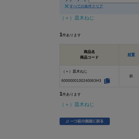
すべての条件クリア
（＋）皿木ねじ
1
件あります
商品名
材質
商品コード
（＋）皿木ねじ
鉄
6000000100240063H3
1
件あります
（＋）皿木ねじ