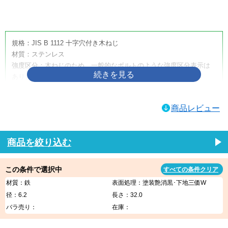
画像をクリックして拡大イメージを表示
規格：JIS B 1112 十字穴付き木ねじ
材質：ステンレス
強度区分：木ねじのため、一般的なボルトのような強度区分表示は
ありません。
取り扱いサイズ：4.5×50
取り扱い表面処理：生地
商品レビュー
利用方法・用途・特徴：（＋）皿木ねじは、木材へ締め付けるため
に使用する十字穴付きの木ねじです。皿頭形状のため、相手材に座
ぐりを設けることで頭部を沈めやすく、取付面をすっきり仕上げた
商品を絞り込む
い箇所に適しています。家具、建具、内装材、木工品、木製部材の
固定などに使用されます。
この条件で選択中
すべての条件クリア
（＋）皿木ねじの商品説明
材質：鉄
表面処理：塗装艶消黒･下地三価W
（＋）皿木ねじは、木材への締結に使用する代表的な木ねじです。
径：6.2
長さ：32.0
十字穴付きのため一般的なプラスドライバーや電動工具で作業しや
バラ売り：
在庫：
すく、木材同士の固定、金具の取り付け、家具・建具・内装部材の
組み立てなど、幅広い木工用途に使用できます。