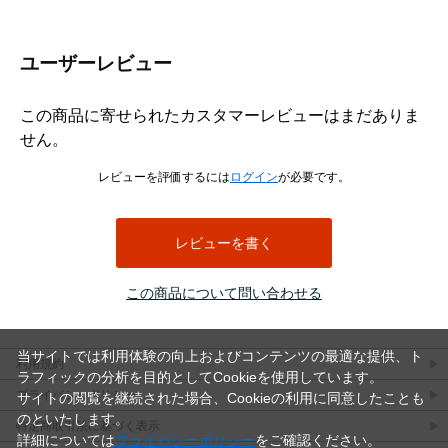
頭部は皿頭形状になっており、取付面に頭部を出したくない場合
や、仕上がりを平らに近づけたい箇所に適しています。皿穴加工や
ユーザーレビュー
座ぐりを行うことで、頭部を相手材に沈めて納めることができ、見
た目をすっきりさせたい木製部材の固定に便利です。なお、皿木ね
じは頭部を含めた全長が長さ寸法になります。
この商品に寄せられたカスタマーレビューはまだありま
材質はステンレスで、表面処理は生地です。ステンレスはさびにく
せん。
さを重視したい場所に向いており、屋内の木工用途はもちろん、湿
気の影響を受けやすい場所での使用にも適しています。生地仕上げ
レビューを評価するには
ログイン
が必要です。
のため、ステンレス素材本来の質感を活かした仕様です。
選定時は、ねじ径、長さ、取付材の厚み、相手材の硬さを確認して
ください。木材の割れを防ぎたい場合や硬い木材へ使用する場合
レビューを書く
は、下穴をあけてから締め付けると作業しやすくなります。4.5×50
は長さのある木ねじのため、厚みのある木材やしっかり固定したい
この商品について問い合わせる
箇所で使いやすいサイズです。
（＋）皿木ねじ 寸法表
（単位：mm）
当サイトでは利用体験の向上およびコンテンツの最適な提供、ト
利用規約
ラフィックの分析を目的としてCookieを使用しています。
呼び
十字
d
d許容
dk
dk許
K
K許容
m最
P
プライバシーポリシー
サイトの閲覧を継続された場合、Cookieの利用に同意したことも
径
穴
差
容差
差
大
のといたします。
特定商取引法に基づく表示
1.8
1
1.8
±0.05
3.6
+0.1
1.05
0
2.0
0.9
詳細については
プライバシーポリシー
をご確認ください。
-0.2