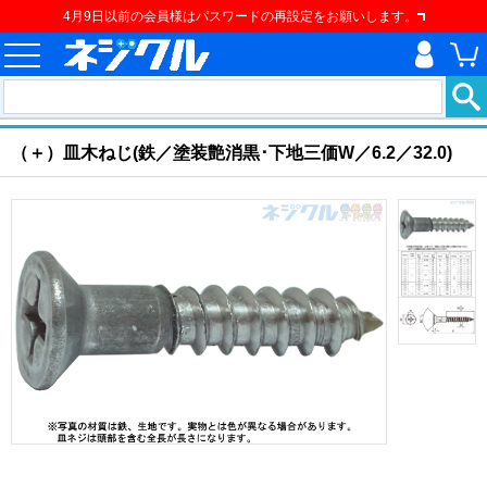
4月9日以前の会員様はパスワードの再設定をお願いします。
ホーム
>
ねじ類
>
建材用ネジ
>
建材用ねじ
>
（＋）皿木ねじ
現在の位置
（＋）皿木ねじ(鉄／塗装艶消黒･下地三価W／6.2／32.0)