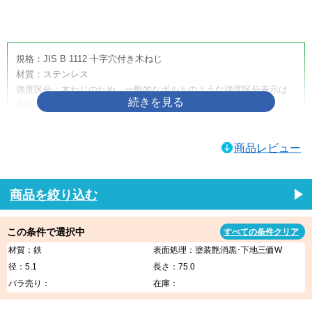
画像をクリックして拡大イメージを表示
規格：JIS B 1112 十字穴付き木ねじ
材質：ステンレス
強度区分：木ねじのため、一般的なボルトのような強度区分表示は
ありません。
取り扱いサイズ：4.5×50
取り扱い表面処理：生地
商品レビュー
利用方法・用途・特徴：（＋）皿木ねじは、木材へ締め付けるため
に使用する十字穴付きの木ねじです。皿頭形状のため、相手材に座
ぐりを設けることで頭部を沈めやすく、取付面をすっきり仕上げた
商品を絞り込む
い箇所に適しています。家具、建具、内装材、木工品、木製部材の
固定などに使用されます。
この条件で選択中
すべての条件クリア
（＋）皿木ねじの商品説明
材質：鉄
表面処理：塗装艶消黒･下地三価W
（＋）皿木ねじは、木材への締結に使用する代表的な木ねじです。
径：5.1
長さ：75.0
十字穴付きのため一般的なプラスドライバーや電動工具で作業しや
バラ売り：
在庫：
すく、木材同士の固定、金具の取り付け、家具・建具・内装部材の
組み立てなど、幅広い木工用途に使用できます。