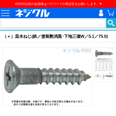
4月9日以前の会員様はパスワードの再設定をお願いします。
ホーム
>
ねじ類
>
建材用ネジ
>
建材用ねじ
>
（＋）皿木ねじ
現在の位置
（＋）皿木ねじ(鉄／塗装艶消黒･下地三価W／5.1／75.0)