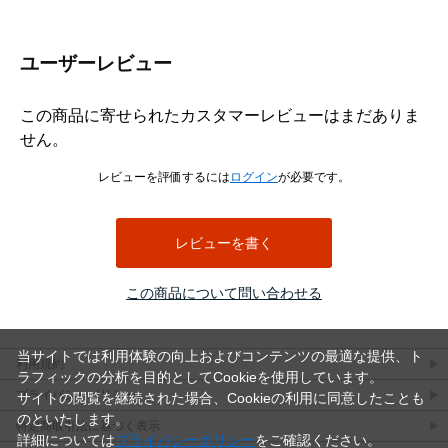
頭部は皿頭形状になっており、取付面に頭部を出したくない場合
や、仕上がりを平らに近づけたい箇所に適しています。皿穴加工や
ユーザーレビュー
座ぐりを行うことで、頭部を相手材に沈めて納めることができ、見
た目をすっきりさせたい木製部材の固定に便利です。なお、皿木ね
じは頭部を含めた全長が長さ寸法になります。
この商品に寄せられたカスタマーレビューはまだありま
材質はステンレスで、表面処理は生地です。ステンレスはさびにく
せん。
さを重視したい場所に向いており、屋内の木工用途はもちろん、湿
気の影響を受けやすい場所での使用にも適しています。生地仕上げ
レビューを評価するには
ログイン
が必要です。
のため、ステンレス素材本来の質感を活かした仕様です。
選定時は、ねじ径、長さ、取付材の厚み、相手材の硬さを確認して
ください。木材の割れを防ぎたい場合や硬い木材へ使用する場合
レビューを書く
は、下穴をあけてから締め付けると作業しやすくなります。4.5×50
は長さのある木ねじのため、厚みのある木材やしっかり固定したい
この商品について問い合わせる
箇所で使いやすいサイズです。
（＋）皿木ねじ 寸法表
（単位：mm）
当サイトでは利用体験の向上およびコンテンツの最適な提供、ト
利用規約
ラフィックの分析を目的としてCookieを使用しています。
呼び
十字
d
d許容
dk
dk許
K
K許容
m最
P
プライバシーポリシー
サイトの閲覧を継続された場合、Cookieの利用に同意したことも
径
穴
差
容差
差
大
のといたします。
特定商取引法に基づく表示
1.8
1
1.8
±0.05
3.6
+0.1
1.05
0
2.0
0.9
詳細については
プライバシーポリシー
をご確認ください。
-0.2