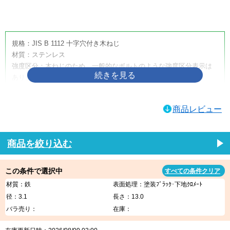
画像をクリックして拡大イメージを表示
規格：JIS B 1112 十字穴付き木ねじ
材質：ステンレス
強度区分：木ねじのため、一般的なボルトのような強度区分表示は
ありません。
取り扱いサイズ：4.5×50
取り扱い表面処理：生地
商品レビュー
利用方法・用途・特徴：（＋）皿木ねじは、木材へ締め付けるため
に使用する十字穴付きの木ねじです。皿頭形状のため、相手材に座
ぐりを設けることで頭部を沈めやすく、取付面をすっきり仕上げた
商品を絞り込む
い箇所に適しています。家具、建具、内装材、木工品、木製部材の
固定などに使用されます。
この条件で選択中
すべての条件クリア
（＋）皿木ねじの商品説明
材質：鉄
表面処理：塗装ﾌﾞﾗｯｸ･下地ｸﾛﾒｰﾄ
（＋）皿木ねじは、木材への締結に使用する代表的な木ねじです。
径：3.1
長さ：13.0
十字穴付きのため一般的なプラスドライバーや電動工具で作業しや
バラ売り：
在庫：
すく、木材同士の固定、金具の取り付け、家具・建具・内装部材の
組み立てなど、幅広い木工用途に使用できます。