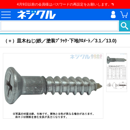
4月9日以前の会員様はパスワードの再設定をお願いします。
ホーム
>
ねじ類
>
建材用ネジ
>
建材用ねじ
>
（＋）皿木ねじ
現在の位置
（＋）皿木ねじ(鉄／塗装ﾌﾞﾗｯｸ･下地ｸﾛﾒｰﾄ／3.1／13.0)