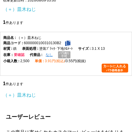
在庫更新日時：2026/08/09 03:00
頭部は皿頭形状になっており、取付面に頭部を出したくない場合
（＋）皿木ねじ
や、仕上がりを平らに近づけたい箇所に適しています。皿穴加工や
座ぐりを行うことで、頭部を相手材に沈めて納めることができ、見
1
件あります
た目をすっきりさせたい木製部材の固定に便利です。なお、皿木ね
じは頭部を含めた全長が長さ寸法になります。
材質はステンレスで、表面処理は生地です。ステンレスはさびにく
（＋）皿木ねじ
6000000100310130B2
さを重視したい場所に向いており、屋内の木工用途はもちろん、湿
鉄
塗装ﾌﾞﾗｯｸ･下地ｸﾛﾒｰﾄ
3.1 X 13
気の影響を受けやすい場所での使用にも適しています。生地仕上げ
在庫
要確認
なし
のため、ステンレス素材本来の質感を活かした仕様です。
2,500
3.91円(税込)
3.55円(税抜)
選定時は、ねじ径、長さ、取付材の厚み、相手材の硬さを確認して
ください。木材の割れを防ぎたい場合や硬い木材へ使用する場合
は、下穴をあけてから締め付けると作業しやすくなります。4.5×50
1
は長さのある木ねじのため、厚みのある木材やしっかり固定したい
件あります
箇所で使いやすいサイズです。
（＋）皿木ねじ
（＋）皿木ねじ 寸法表
（単位：mm）
呼び
十字
d
d許容
dk
dk許
K
K許容
m最
P
ユーザーレビュー
径
穴
差
容差
差
大
1.8
1
1.8
±0.05
3.6
+0.1
1.05
0
2.0
0.9
-0.2