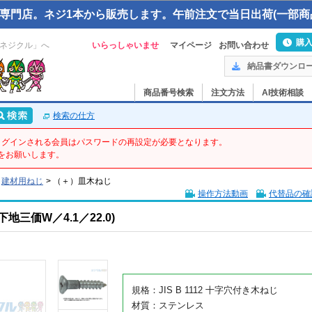
専門店。ネジ1本から販売します。午前注文で当日出荷(一部商
購
ネジクル」へ
いらっしゃいませ
マイページ
お問い合わせ
納品書ダウンロ
商品番号検索
注文方法
AI技術相談
検索の仕方
てログインされる会員はパスワードの再設定が必要となります。
をお願いします。
建材用ねじ
>
（＋）皿木ねじ
操作方法動画
代替品の確
三価W／4.1／22.0)
規格：JIS B 1112 十字穴付き木ねじ
材質：ステンレス