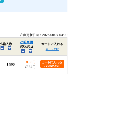
相手材の硬さを確認してください。木材の
場合は、下穴をあけてから締め付けると作
る木ねじのため、厚みのある木材やしっかり
在庫更新日時：2026/08/07 03:00
小箱単価
小箱入数
カートに入れる
k許容
税込/税抜
K
K許容差
m最大
P
カートとは
差
0
+0.1
1.05
2.0
0.9
8.63円
-0.2
1,500
7.84円
0
0
1.25
2.5
1.0
-0.4
-0.2
0
0
1.40
2.7
1.1
-0.4
-0.2
0
0
1.55
2.9
1.2
-0.4
-0.2
0
0
1.80
3.8
1.3
-0.5
-0.3
0
0