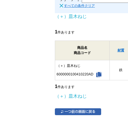
すべての条件クリア
（＋）皿木ねじ
1
件あります
商品名
材質
商品コード
（＋）皿木ねじ
鉄
6000000100410220AD
1
件あります
（＋）皿木ねじ