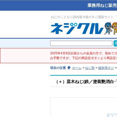
業務用ねじ販売
ねじのことなら国内最大級のネジ通販サイト「
2025年4月9日以前からの会員の方で、初め
お手数ですが、下記の再設定ボタンより再設定
現在の位置
ホーム
>
ねじ類
>
建材用ネジ
>
（＋）皿木ねじ(鉄／塗装艶消白･下地