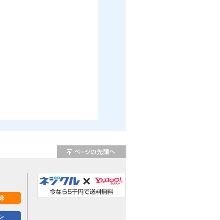
限0、下限マイナス値を表します。
ジ
木材用ねじ
ネジ 皿
録
ン