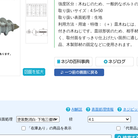
強度区分：木ねじのため、一般的なボルト
取り扱いサイズ：4.5×50
取り扱い表面処理：生地
利用方法・用途・特徴：（＋）皿木ねじは
付きの木ねじです。皿頭形状のため、相手
く、取付面をすっきり仕上げたい箇所に適
品、木製部材の固定などに使用されます。
（＋）皿木ねじの商品説明
（＋）皿木ねじは、木材への締結に使用す
一般的なプラスドライバーや電動工具で作
付け、家具・建具・内装部材の組み立てな
頭部は皿頭形状になっており、取付面に頭
に近づけたい箇所に適しています。皿穴加
沈めて納めることができ、見た目をすっき
お、皿木ねじは頭部を含めた全長が長さ寸
AI解説
表面処理情報
ネジピッ
材質はステンレスで、表面処理は生地です
表面処理
径
所に向いており、屋内の木工用途はもちろ
「在庫あり」の商品を表示
にも適しています。生地仕上げのため、ス
「代替品
す。