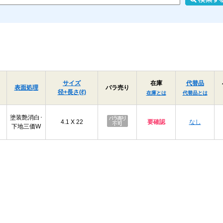
選定時は、ねじ径、長さ、取付材の厚み、
割れを防ぎたい場合や硬い木材へ使用する
業しやすくなります。4.5×50は長さのあ
固定したい箇所で使いやすいサイズです。
（＋）皿木ねじ 寸法表
（単位：mm）
サイズ
在庫
代替品
表面処理
バラ売り
十字
d
径+長さ(ℓ)
呼び径
d
d許容差
dk
在庫とは
代替品とは
穴
1.8
1
1.8
±0.05
3.6
塗装艶消白･
4.1 X 22
要確認
なし
下地三価W
2.1
1
2.1
±0.07
4.2
2.4
1
2.4
±0.07
4.8
2.7
1
2.7
±0.07
5.4
3.1
2
3.1
±0.1
6.2