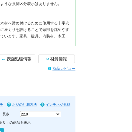
のような強度区分表示はありません。
、木材へ締め付けるために使用する十字穴
材に座ぐりを設けることで頭部を沈めやす
しています。家具、建具、内装材、木工
る代表的な木ねじです。十字穴付きのため
商品レビュー
業しやすく、木材同士の固定、金具の取り
ど、幅広い木工用途に使用できます。
部を出したくない場合や、仕上がりを平ら
工や座ぐりを行うことで、頭部を相手材に
りさせたい木製部材の固定に便利です。な
法になります。
チ
ネジの計測方法
インチネジ規格
。ステンレスはさびにくさを重視したい場
長さ
ん、湿気の影響を受けやすい場所での使用
テンレス素材本来の質感を活かした仕様で
あり」の商品を表示