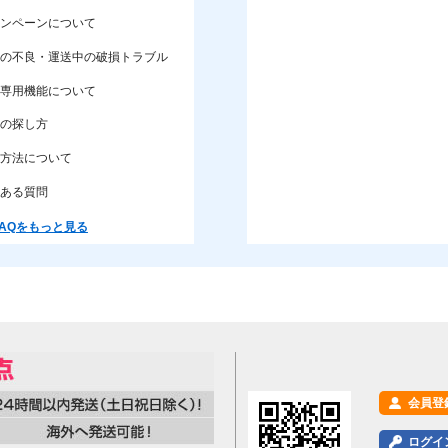
※Pはピッチです。許容差欄の「0 -0.2」などは上
ンペーンについて
商品タグ
の不良・運送中の破損トラブル
木ねじ
十字穴付きネジ
木ネ
専用機能について
の探し方
方法について
ある質問
AQをもっと見る
会員登
ログイ