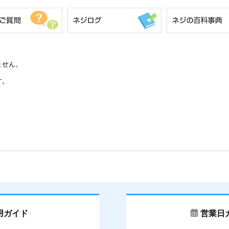
3.5
2
3.5
±0.1
7.0
3.8
2
3.8
±0.1
7.6
4.1
2
4.1
±0.1
8.2
ません。
4.5
2
4.5
±0.1
9.0
す。
4.8
2
4.8
±0.12
9.6
5.1
3
5.1
±0.12
10.2
5.5
3
5.5
±0.12
11.0
5.8
3
5.8
±0.12
11.6
6.2
3
6.2
±0.12
12.4
8.0
4
8.0
±0.15
16.0
用ガイド
営業日