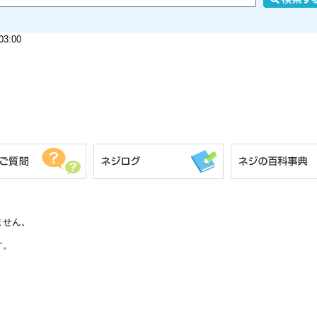
選定時は、ねじ径、長さ、取付材の厚み、
割れを防ぎたい場合や硬い木材へ使用する
3:00
業しやすくなります。4.5×50は長さのあ
固定したい箇所で使いやすいサイズです。
（＋）皿木ねじ 寸法表
（単位：mm）
十字
d
呼び径
d
d許容差
dk
穴
1.8
1
1.8
±0.05
3.6
2.1
1
2.1
±0.07
4.2
ません。
2.4
1
2.4
±0.07
4.8
す。
2.7
1
2.7
±0.07
5.4
3.1
2
3.1
±0.1
6.2