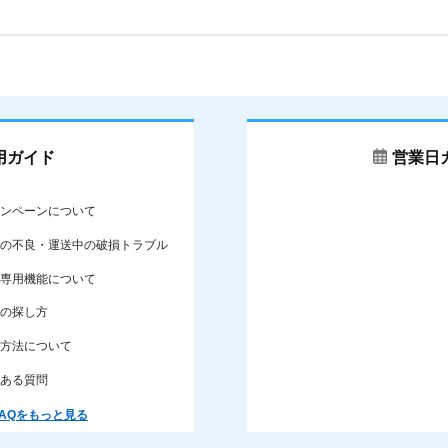
3.5
2
3.5
±0.1
7.0
3.8
2
3.8
±0.1
7.6
4.1
2
4.1
±0.1
8.2
4.5
2
4.5
±0.1
9.0
用ガイド
営業日
4.8
2
4.8
±0.12
9.6
ンペーンについて
5.1
3
5.1
±0.12
10.2
の不良・運送中の破損トラブル
5.5
3
5.5
±0.12
11.0
専用機能について
の探し方
5.8
3
5.8
±0.12
11.6
方法について
6.2
3
6.2
±0.12
12.4
ある質問
8.0
4
8.0
±0.15
16.0
AQをもっと見る