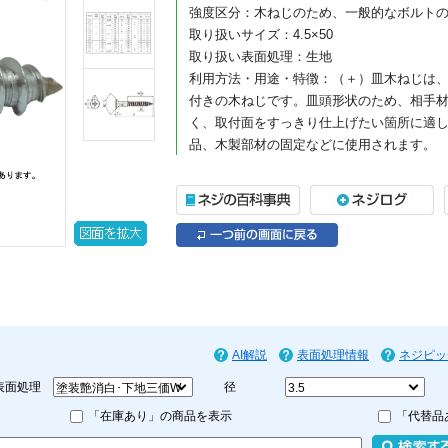
強度区分：木ねじのため、一般的なボルト
取り扱いサイズ：4.5×50
取り扱い表面処理：生地
利用方法・用途・特徴：（＋）皿木ねじは
付きの木ねじです。皿頭形状のため、相手
く、取付面をすっきり仕上げたい箇所に適
品、木製部材の固定などに使用されます。
（＋）皿木ねじの商品説明
（＋）皿木ねじは、木材への締結に使用す
一般的なプラスドライバーや電動工具で作
付け、家具・建具・内装部材の組み立てな
頭部は皿頭形状になっており、取付面に頭
に近づけたい箇所に適しています。皿穴加
沈めて納めることができ、見た目をすっき
お、皿木ねじは頭部を含めた全長が長さ寸
AI解説
表面処理情報
ネジピッ
材質はステンレスで、表面処理は生地です
表面処理
径
所に向いており、屋内の木工用途はもちろ
「在庫あり」の商品を表示
にも適しています。生地仕上げのため、ス
「代替品
す。