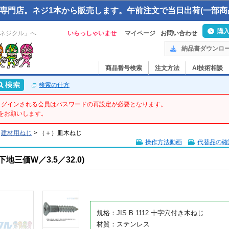
専門店。ネジ1本から販売します。午前注文で当日出荷(一部商
購
ネジクル」へ
いらっしゃいませ
マイページ
お問い合わせ
納品書ダウンロ
商品番号検索
注文方法
AI技術相談
検索の仕方
てログインされる会員はパスワードの再設定が必要となります。
をお願いします。
建材用ねじ
>
（＋）皿木ねじ
操作方法動画
代替品の確
三価W／3.5／32.0)
規格：JIS B 1112 十字穴付き木ねじ
材質：ステンレス