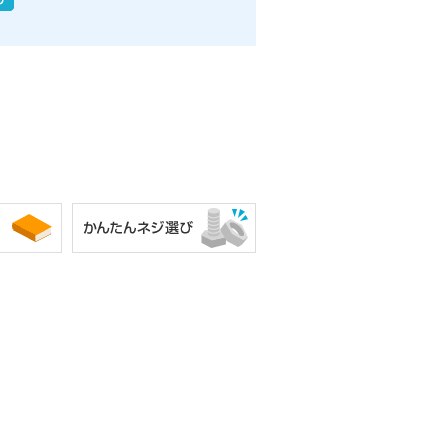
相手材の硬さを確認してください。木材の
場合は、下穴をあけてから締め付けると作
る木ねじのため、厚みのある木材やしっかり
k許容
K
K許容差
m最大
P
差
0
+0.1
1.05
2.0
0.9
-0.2
0
0
1.25
2.5
1.0
-0.4
-0.2
0
0
1.40
2.7
1.1
-0.4
-0.2
0
0
1.55
2.9
1.2
-0.4
-0.2
0
0
1.80
3.8
1.3
-0.5
-0.3
0
0