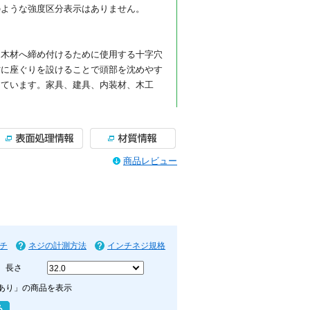
のような強度区分表示はありません。
、木材へ締め付けるために使用する十字穴
材に座ぐりを設けることで頭部を沈めやす
しています。家具、建具、内装材、木工
る代表的な木ねじです。十字穴付きのため
商品レビュー
業しやすく、木材同士の固定、金具の取り
ど、幅広い木工用途に使用できます。
部を出したくない場合や、仕上がりを平ら
工や座ぐりを行うことで、頭部を相手材に
りさせたい木製部材の固定に便利です。な
法になります。
チ
ネジの計測方法
インチネジ規格
。ステンレスはさびにくさを重視したい場
長さ
ん、湿気の影響を受けやすい場所での使用
テンレス素材本来の質感を活かした仕様で
あり」の商品を表示