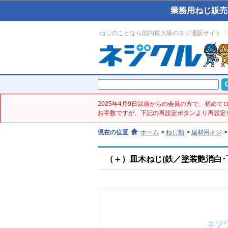
業務用ねじ販売
ねじのことなら国内最大級のネジ通販サイト「
2025年4月9日以前からの会員の方で、初め
お手数ですが、下記の再設定ボタンより再設定
現在の位置
ホーム
>
ねじ類
>
建材用ネジ
>
（＋）皿木ねじ(鉄／塗装艶消白･下地