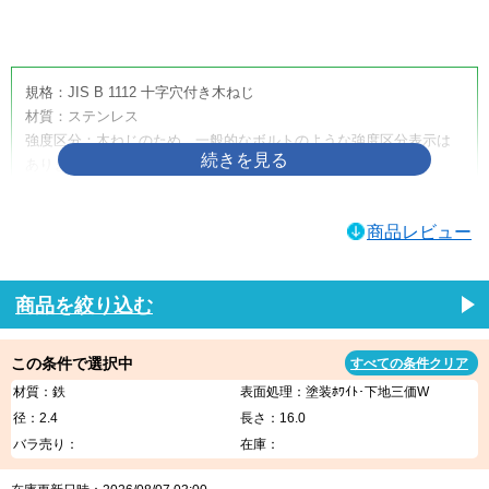
画像をクリックして拡大イメージを表示
規格：JIS B 1112 十字穴付き木ねじ
材質：ステンレス
強度区分：木ねじのため、一般的なボルトのような強度区分表示は
ありません。
取り扱いサイズ：4.5×50
取り扱い表面処理：生地
商品レビュー
利用方法・用途・特徴：（＋）皿木ねじは、木材へ締め付けるため
に使用する十字穴付きの木ねじです。皿頭形状のため、相手材に座
ぐりを設けることで頭部を沈めやすく、取付面をすっきり仕上げた
商品を絞り込む
い箇所に適しています。家具、建具、内装材、木工品、木製部材の
固定などに使用されます。
この条件で選択中
すべての条件クリア
（＋）皿木ねじの商品説明
材質：鉄
表面処理：塗装ﾎﾜｲﾄ･下地三価W
（＋）皿木ねじは、木材への締結に使用する代表的な木ねじです。
径：2.4
長さ：16.0
十字穴付きのため一般的なプラスドライバーや電動工具で作業しや
バラ売り：
在庫：
すく、木材同士の固定、金具の取り付け、家具・建具・内装部材の
組み立てなど、幅広い木工用途に使用できます。