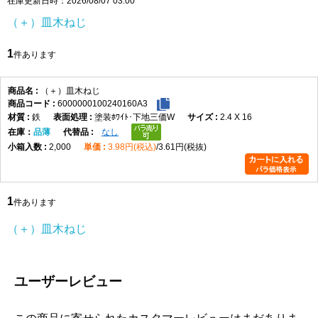
在庫更新日時：2026/08/07 03:00
頭部は皿頭形状になっており、取付面に頭部を出したくない場合
（＋）皿木ねじ
や、仕上がりを平らに近づけたい箇所に適しています。皿穴加工や
座ぐりを行うことで、頭部を相手材に沈めて納めることができ、見
1
件あります
た目をすっきりさせたい木製部材の固定に便利です。なお、皿木ね
じは頭部を含めた全長が長さ寸法になります。
材質はステンレスで、表面処理は生地です。ステンレスはさびにく
（＋）皿木ねじ
6000000100240160A3
さを重視したい場所に向いており、屋内の木工用途はもちろん、湿
鉄
塗装ﾎﾜｲﾄ･下地三価W
2.4 X 16
気の影響を受けやすい場所での使用にも適しています。生地仕上げ
在庫
品薄
なし
のため、ステンレス素材本来の質感を活かした仕様です。
2,000
3.98円(税込)
3.61円(税抜)
選定時は、ねじ径、長さ、取付材の厚み、相手材の硬さを確認して
ください。木材の割れを防ぎたい場合や硬い木材へ使用する場合
は、下穴をあけてから締め付けると作業しやすくなります。4.5×50
1
は長さのある木ねじのため、厚みのある木材やしっかり固定したい
件あります
箇所で使いやすいサイズです。
（＋）皿木ねじ
（＋）皿木ねじ 寸法表
（単位：mm）
呼び
十字
d
d許容
dk
dk許
K
K許容
m最
P
ユーザーレビュー
径
穴
差
容差
差
大
1.8
1
1.8
±0.05
3.6
+0.1
1.05
0
2.0
0.9
-0.2