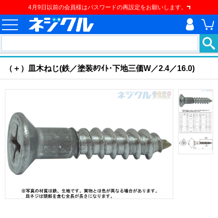
4月9日以前の会員様はパスワードの再設定をお願いします。
ホーム
>
ねじ類
>
建材用ネジ
>
建材用ねじ
>
（＋）皿木ねじ
現在の位置
（＋）皿木ねじ(鉄／塗装ﾎﾜｲﾄ･下地三価W／2.4／16.0)