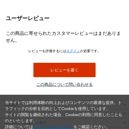
頭部は皿頭形状になっており、取付面に頭部を出したくない場合
や、仕上がりを平らに近づけたい箇所に適しています。皿穴加工や
ユーザーレビュー
座ぐりを行うことで、頭部を相手材に沈めて納めることができ、見
た目をすっきりさせたい木製部材の固定に便利です。なお、皿木ね
じは頭部を含めた全長が長さ寸法になります。
この商品に寄せられたカスタマーレビューはまだありま
材質はステンレスで、表面処理は生地です。ステンレスはさびにく
せん。
さを重視したい場所に向いており、屋内の木工用途はもちろん、湿
気の影響を受けやすい場所での使用にも適しています。生地仕上げ
レビューを評価するには
ログイン
が必要です。
のため、ステンレス素材本来の質感を活かした仕様です。
選定時は、ねじ径、長さ、取付材の厚み、相手材の硬さを確認して
ください。木材の割れを防ぎたい場合や硬い木材へ使用する場合
レビューを書く
は、下穴をあけてから締め付けると作業しやすくなります。4.5×50
は長さのある木ねじのため、厚みのある木材やしっかり固定したい
この商品について問い合わせる
箇所で使いやすいサイズです。
（＋）皿木ねじ 寸法表
（単位：mm）
当サイトでは利用体験の向上およびコンテンツの最適な提供、ト
利用規約
ラフィックの分析を目的としてCookieを使用しています。
呼び
十字
d
d許容
dk
dk許
K
K許容
m最
P
プライバシーポリシー
サイトの閲覧を継続された場合、Cookieの利用に同意したことも
径
穴
差
容差
差
大
のといたします。
特定商取引法に基づく表示
1.8
1
1.8
±0.05
3.6
+0.1
1.05
0
2.0
0.9
詳細については
プライバシーポリシー
をご確認ください。
-0.2