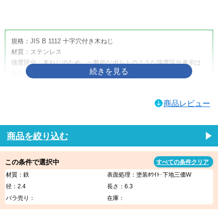
画像をクリックして拡大イメージを表示
規格：JIS B 1112 十字穴付き木ねじ
材質：ステンレス
強度区分：木ねじのため、一般的なボルトのような強度区分表示は
ありません。
取り扱いサイズ：4.5×50
取り扱い表面処理：生地
商品レビュー
利用方法・用途・特徴：（＋）皿木ねじは、木材へ締め付けるため
に使用する十字穴付きの木ねじです。皿頭形状のため、相手材に座
ぐりを設けることで頭部を沈めやすく、取付面をすっきり仕上げた
商品を絞り込む
い箇所に適しています。家具、建具、内装材、木工品、木製部材の
固定などに使用されます。
この条件で選択中
すべての条件クリア
（＋）皿木ねじの商品説明
材質：鉄
表面処理：塗装ﾎﾜｲﾄ･下地三価W
（＋）皿木ねじは、木材への締結に使用する代表的な木ねじです。
径：2.4
長さ：6.3
十字穴付きのため一般的なプラスドライバーや電動工具で作業しや
バラ売り：
在庫：
すく、木材同士の固定、金具の取り付け、家具・建具・内装部材の
組み立てなど、幅広い木工用途に使用できます。