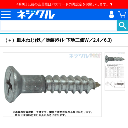
4月9日以前の会員様はパスワードの再設定をお願いします。
ホーム
>
ねじ類
>
建材用ネジ
>
建材用ねじ
>
（＋）皿木ねじ
現在の位置
（＋）皿木ねじ(鉄／塗装ﾎﾜｲﾄ･下地三価W／2.4／6.3)