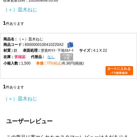
在庫更新日時：2026/08/08 03:00
頭部は皿頭形状になっており、取付面に頭部を出したくない場合
（＋）皿木ねじ
や、仕上がりを平らに近づけたい箇所に適しています。皿穴加工や
座ぐりを行うことで、頭部を相手材に沈めて納めることができ、見
1
件あります
た目をすっきりさせたい木製部材の固定に便利です。なお、皿木ね
じは頭部を含めた全長が長さ寸法になります。
材質はステンレスで、表面処理は生地です。ステンレスはさびにく
（＋）皿木ねじ
6000000100410220A2
さを重視したい場所に向いており、屋内の木工用途はもちろん、湿
鉄
塗装ﾎﾜｲﾄ･下地ｸﾛﾒｰﾄ
4.1 X 22
気の影響を受けやすい場所での使用にも適しています。生地仕上げ
在庫
要確認
なし
のため、ステンレス素材本来の質感を活かした仕様です。
1,500
7円(税込)
6.36円(税抜)
選定時は、ねじ径、長さ、取付材の厚み、相手材の硬さを確認して
ください。木材の割れを防ぎたい場合や硬い木材へ使用する場合
は、下穴をあけてから締め付けると作業しやすくなります。4.5×50
1
は長さのある木ねじのため、厚みのある木材やしっかり固定したい
件あります
箇所で使いやすいサイズです。
（＋）皿木ねじ
（＋）皿木ねじ 寸法表
（単位：mm）
呼び
十字
d
d許容
dk
dk許
K
K許容
m最
P
ユーザーレビュー
径
穴
差
容差
差
大
1.8
1
1.8
±0.05
3.6
+0.1
1.05
0
2.0
0.9
-0.2