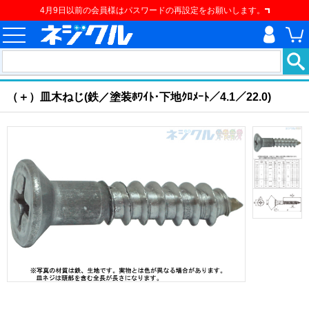
4月9日以前の会員様はパスワードの再設定をお願いします。
ホーム
>
ねじ類
>
建材用ネジ
>
建材用ねじ
>
（＋）皿木ねじ
現在の位置
（＋）皿木ねじ(鉄／塗装ﾎﾜｲﾄ･下地ｸﾛﾒｰﾄ／4.1／22.0)