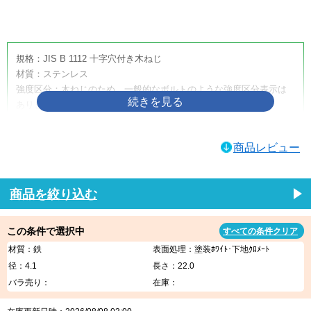
画像をクリックして拡大イメージを表示
規格：JIS B 1112 十字穴付き木ねじ
材質：ステンレス
強度区分：木ねじのため、一般的なボルトのような強度区分表示は
ありません。
取り扱いサイズ：4.5×50
取り扱い表面処理：生地
商品レビュー
利用方法・用途・特徴：（＋）皿木ねじは、木材へ締め付けるため
に使用する十字穴付きの木ねじです。皿頭形状のため、相手材に座
ぐりを設けることで頭部を沈めやすく、取付面をすっきり仕上げた
商品を絞り込む
い箇所に適しています。家具、建具、内装材、木工品、木製部材の
固定などに使用されます。
この条件で選択中
すべての条件クリア
（＋）皿木ねじの商品説明
材質：鉄
表面処理：塗装ﾎﾜｲﾄ･下地ｸﾛﾒｰﾄ
（＋）皿木ねじは、木材への締結に使用する代表的な木ねじです。
径：4.1
長さ：22.0
十字穴付きのため一般的なプラスドライバーや電動工具で作業しや
バラ売り：
在庫：
すく、木材同士の固定、金具の取り付け、家具・建具・内装部材の
組み立てなど、幅広い木工用途に使用できます。