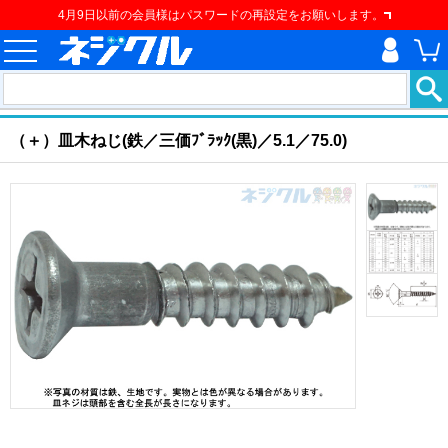
4月9日以前の会員様はパスワードの再設定をお願いします。
ホーム
>
ねじ類
>
建材用ネジ
>
建材用ねじ
>
（＋）皿木ねじ
現在の位置
（＋）皿木ねじ(鉄／三価ﾌﾞﾗｯｸ(黒)／5.1／75.0)