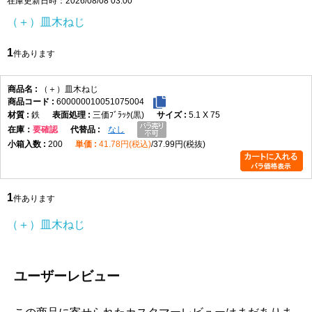
在庫更新日時：2026/08/08 03:00
頭部は皿頭形状になっており、取付面に頭部を出したくない場合
（＋）皿木ねじ
や、仕上がりを平らに近づけたい箇所に適しています。皿穴加工や
座ぐりを行うことで、頭部を相手材に沈めて納めることができ、見
1
件あります
た目をすっきりさせたい木製部材の固定に便利です。なお、皿木ね
じは頭部を含めた全長が長さ寸法になります。
材質はステンレスで、表面処理は生地です。ステンレスはさびにく
（＋）皿木ねじ
600000010051075004
さを重視したい場所に向いており、屋内の木工用途はもちろん、湿
鉄
三価ﾌﾞﾗｯｸ(黒)
5.1 X 75
気の影響を受けやすい場所での使用にも適しています。生地仕上げ
在庫
要確認
なし
のため、ステンレス素材本来の質感を活かした仕様です。
200
41.78円(税込)
37.99円(税抜)
選定時は、ねじ径、長さ、取付材の厚み、相手材の硬さを確認して
ください。木材の割れを防ぎたい場合や硬い木材へ使用する場合
は、下穴をあけてから締め付けると作業しやすくなります。4.5×50
1
は長さのある木ねじのため、厚みのある木材やしっかり固定したい
件あります
箇所で使いやすいサイズです。
（＋）皿木ねじ
（＋）皿木ねじ 寸法表
（単位：mm）
呼び
十字
d
d許容
dk
dk許
K
K許容
m最
P
ユーザーレビュー
径
穴
差
容差
差
大
1.8
1
1.8
±0.05
3.6
+0.1
1.05
0
2.0
0.9
-0.2