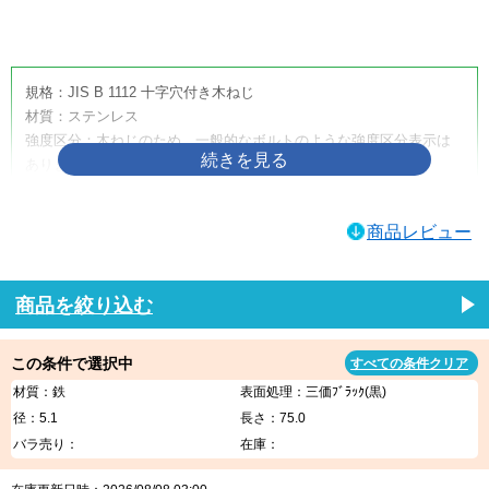
画像をクリックして拡大イメージを表示
規格：JIS B 1112 十字穴付き木ねじ
材質：ステンレス
強度区分：木ねじのため、一般的なボルトのような強度区分表示は
ありません。
取り扱いサイズ：4.5×50
取り扱い表面処理：生地
商品レビュー
利用方法・用途・特徴：（＋）皿木ねじは、木材へ締め付けるため
に使用する十字穴付きの木ねじです。皿頭形状のため、相手材に座
ぐりを設けることで頭部を沈めやすく、取付面をすっきり仕上げた
商品を絞り込む
い箇所に適しています。家具、建具、内装材、木工品、木製部材の
固定などに使用されます。
この条件で選択中
すべての条件クリア
（＋）皿木ねじの商品説明
材質：鉄
表面処理：三価ﾌﾞﾗｯｸ(黒)
（＋）皿木ねじは、木材への締結に使用する代表的な木ねじです。
径：5.1
長さ：75.0
十字穴付きのため一般的なプラスドライバーや電動工具で作業しや
バラ売り：
在庫：
すく、木材同士の固定、金具の取り付け、家具・建具・内装部材の
組み立てなど、幅広い木工用途に使用できます。