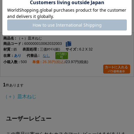
在庫更新日時：2026/08/07 03:00
頭部は皿頭形状になっており、取付面に頭部を出したくない場合
（＋）皿木ねじ
や、仕上がりを平らに近づけたい箇所に適しています。皿穴加工や
座ぐりを行うことで、頭部を相手材に沈めて納めることができ、見
1
件あります
た目をすっきりさせたい木製部材の固定に便利です。なお、皿木ね
じは頭部を含めた全長が長さ寸法になります。
材質はステンレスで、表面処理は生地です。ステンレスはさびにく
（＋）皿木ねじ
600000010062032003
さを重視したい場所に向いており、屋内の木工用途はもちろん、湿
鉄
三価ﾎﾜｲﾄ(銀)
6.2 X 32
気の影響を受けやすい場所での使用にも適しています。生地仕上げ
在庫
あり
なし
のため、ステンレス素材本来の質感を活かした仕様です。
500
26.36円(税込)
23.97円(税抜)
選定時は、ねじ径、長さ、取付材の厚み、相手材の硬さを確認して
ください。木材の割れを防ぎたい場合や硬い木材へ使用する場合
は、下穴をあけてから締め付けると作業しやすくなります。4.5×50
1
は長さのある木ねじのため、厚みのある木材やしっかり固定したい
件あります
箇所で使いやすいサイズです。
（＋）皿木ねじ
（＋）皿木ねじ 寸法表
（単位：mm）
呼び
十字
d
d許容
dk
dk許
K
K許容
m最
P
ユーザーレビュー
径
穴
差
容差
差
大
1.8
1
1.8
±0.05
3.6
+0.1
1.05
0
2.0
0.9
-0.2