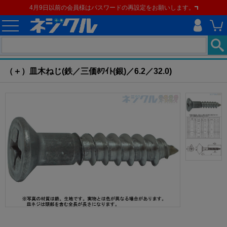
4月9日以前の会員様はパスワードの再設定をお願いします。
ホーム
>
ねじ類
>
建材用ネジ
>
建材用ねじ
>
（＋）皿木ねじ
現在の位置
（＋）皿木ねじ(鉄／三価ﾎﾜｲﾄ(銀)／6.2／32.0)