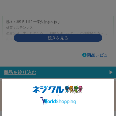
画像をクリックして拡大イメージを表示
規格：JIS B 1112 十字穴付き木ねじ
材質：ステンレス
強度区分：木ねじのため、一般的なボルトのような強度区分表示は
ありません。
取り扱いサイズ：4.5×50
取り扱い表面処理：生地
商品レビュー
利用方法・用途・特徴：（＋）皿木ねじは、木材へ締め付けるため
に使用する十字穴付きの木ねじです。皿頭形状のため、相手材に座
ぐりを設けることで頭部を沈めやすく、取付面をすっきり仕上げた
商品を絞り込む
い箇所に適しています。家具、建具、内装材、木工品、木製部材の
固定などに使用されます。
この条件で選択中
すべての条件クリア
（＋）皿木ねじの商品説明
材質：鉄
表面処理：三価ﾎﾜｲﾄ(銀)
（＋）皿木ねじは、木材への締結に使用する代表的な木ねじです。
径：6.2
長さ：32.0
十字穴付きのため一般的なプラスドライバーや電動工具で作業しや
バラ売り：
在庫：
すく、木材同士の固定、金具の取り付け、家具・建具・内装部材の
組み立てなど、幅広い木工用途に使用できます。