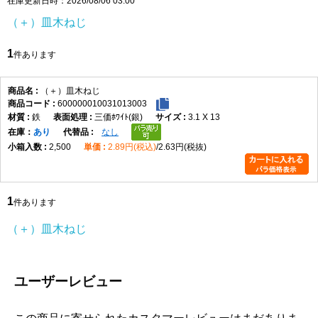
在庫更新日時：2026/08/06 03:00
頭部は皿頭形状になっており、取付面に頭部を出したくない場合
（＋）皿木ねじ
や、仕上がりを平らに近づけたい箇所に適しています。皿穴加工や
座ぐりを行うことで、頭部を相手材に沈めて納めることができ、見
1
件あります
た目をすっきりさせたい木製部材の固定に便利です。なお、皿木ね
じは頭部を含めた全長が長さ寸法になります。
材質はステンレスで、表面処理は生地です。ステンレスはさびにく
（＋）皿木ねじ
600000010031013003
さを重視したい場所に向いており、屋内の木工用途はもちろん、湿
鉄
三価ﾎﾜｲﾄ(銀)
3.1 X 13
気の影響を受けやすい場所での使用にも適しています。生地仕上げ
在庫
あり
なし
のため、ステンレス素材本来の質感を活かした仕様です。
2,500
2.89円(税込)
2.63円(税抜)
選定時は、ねじ径、長さ、取付材の厚み、相手材の硬さを確認して
ください。木材の割れを防ぎたい場合や硬い木材へ使用する場合
は、下穴をあけてから締め付けると作業しやすくなります。4.5×50
1
は長さのある木ねじのため、厚みのある木材やしっかり固定したい
件あります
箇所で使いやすいサイズです。
（＋）皿木ねじ
（＋）皿木ねじ 寸法表
（単位：mm）
呼び
十字
d
d許容
dk
dk許
K
K許容
m最
P
ユーザーレビュー
径
穴
差
容差
差
大
1.8
1
1.8
±0.05
3.6
+0.1
1.05
0
2.0
0.9
-0.2