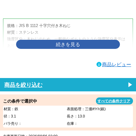
画像をクリックして拡大イメージを表示
規格：JIS B 1112 十字穴付き木ねじ
材質：ステンレス
強度区分：木ねじのため、一般的なボルトのような強度区分表示は
ありません。
取り扱いサイズ：4.5×50
取り扱い表面処理：生地
商品レビュー
利用方法・用途・特徴：（＋）皿木ねじは、木材へ締め付けるため
に使用する十字穴付きの木ねじです。皿頭形状のため、相手材に座
ぐりを設けることで頭部を沈めやすく、取付面をすっきり仕上げた
商品を絞り込む
い箇所に適しています。家具、建具、内装材、木工品、木製部材の
固定などに使用されます。
この条件で選択中
すべての条件クリア
（＋）皿木ねじの商品説明
材質：鉄
表面処理：三価ﾎﾜｲﾄ(銀)
（＋）皿木ねじは、木材への締結に使用する代表的な木ねじです。
径：3.1
長さ：13.0
十字穴付きのため一般的なプラスドライバーや電動工具で作業しや
バラ売り：
在庫：
すく、木材同士の固定、金具の取り付け、家具・建具・内装部材の
組み立てなど、幅広い木工用途に使用できます。