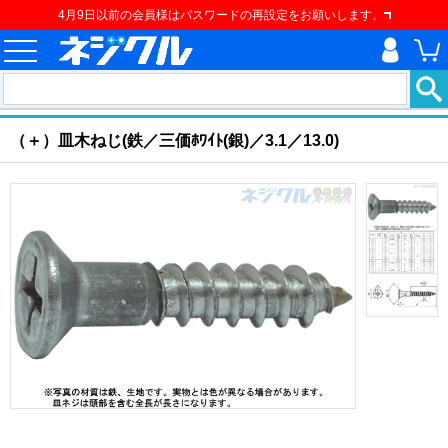
4月9日以前の会員様はパスワードの再設定をお願いします。
ホーム
>
ねじ類
>
建材用ネジ
>
建材用ねじ
>
（＋）皿木ねじ
現在の位置
（＋）皿木ねじ(鉄／三価ﾎﾜｲﾄ(銀)／3.1／13.0)