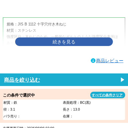
画像をクリックして拡大イメージを表示
規格：JIS B 1112 十字穴付き木ねじ
材質：ステンレス
強度区分：木ねじのため、一般的なボルトのような強度区分表示は
ありません。
取り扱いサイズ：4.5×50
取り扱い表面処理：生地
商品レビュー
利用方法・用途・特徴：（＋）皿木ねじは、木材へ締め付けるため
に使用する十字穴付きの木ねじです。皿頭形状のため、相手材に座
ぐりを設けることで頭部を沈めやすく、取付面をすっきり仕上げた
商品を絞り込む
い箇所に適しています。家具、建具、内装材、木工品、木製部材の
固定などに使用されます。
この条件で選択中
すべての条件クリア
（＋）皿木ねじの商品説明
材質：鉄
表面処理：BC(黒)
（＋）皿木ねじは、木材への締結に使用する代表的な木ねじです。
径：3.1
長さ：13.0
十字穴付きのため一般的なプラスドライバーや電動工具で作業しや
バラ売り：
在庫：
すく、木材同士の固定、金具の取り付け、家具・建具・内装部材の
組み立てなど、幅広い木工用途に使用できます。