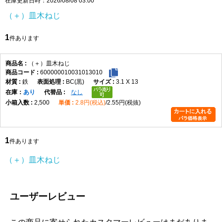
在庫更新日時：2026/08/08 03:00
頭部は皿頭形状になっており、取付面に頭部を出したくない場合
（＋）皿木ねじ
や、仕上がりを平らに近づけたい箇所に適しています。皿穴加工や
座ぐりを行うことで、頭部を相手材に沈めて納めることができ、見
1
件あります
た目をすっきりさせたい木製部材の固定に便利です。なお、皿木ね
じは頭部を含めた全長が長さ寸法になります。
材質はステンレスで、表面処理は生地です。ステンレスはさびにく
（＋）皿木ねじ
600000010031013010
さを重視したい場所に向いており、屋内の木工用途はもちろん、湿
鉄
BC(黒)
3.1 X 13
気の影響を受けやすい場所での使用にも適しています。生地仕上げ
在庫
あり
なし
のため、ステンレス素材本来の質感を活かした仕様です。
2,500
2.8円(税込)
2.55円(税抜)
選定時は、ねじ径、長さ、取付材の厚み、相手材の硬さを確認して
ください。木材の割れを防ぎたい場合や硬い木材へ使用する場合
は、下穴をあけてから締め付けると作業しやすくなります。4.5×50
1
は長さのある木ねじのため、厚みのある木材やしっかり固定したい
件あります
箇所で使いやすいサイズです。
（＋）皿木ねじ
（＋）皿木ねじ 寸法表
（単位：mm）
呼び
十字
d
d許容
dk
dk許
K
K許容
m最
P
ユーザーレビュー
径
穴
差
容差
差
大
1.8
1
1.8
±0.05
3.6
+0.1
1.05
0
2.0
0.9
-0.2