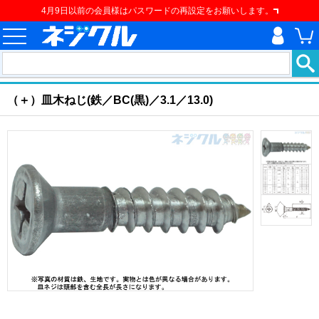
4月9日以前の会員様はパスワードの再設定をお願いします。
ホーム
>
ねじ類
>
建材用ネジ
>
建材用ねじ
>
（＋）皿木ねじ
現在の位置
（＋）皿木ねじ(鉄／BC(黒)／3.1／13.0)