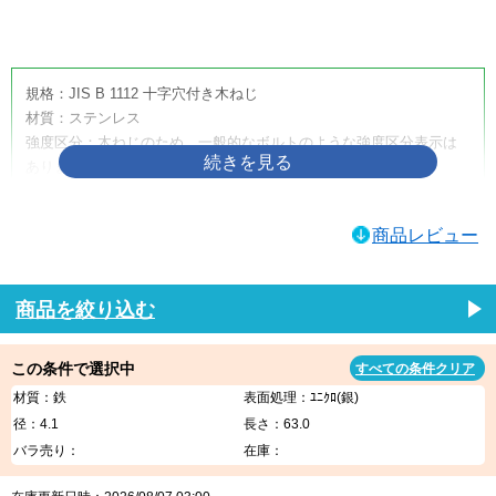
画像をクリックして拡大イメージを表示
規格：JIS B 1112 十字穴付き木ねじ
材質：ステンレス
強度区分：木ねじのため、一般的なボルトのような強度区分表示は
ありません。
取り扱いサイズ：4.5×50
取り扱い表面処理：生地
商品レビュー
利用方法・用途・特徴：（＋）皿木ねじは、木材へ締め付けるため
に使用する十字穴付きの木ねじです。皿頭形状のため、相手材に座
ぐりを設けることで頭部を沈めやすく、取付面をすっきり仕上げた
商品を絞り込む
い箇所に適しています。家具、建具、内装材、木工品、木製部材の
固定などに使用されます。
この条件で選択中
すべての条件クリア
（＋）皿木ねじの商品説明
材質：鉄
表面処理：ﾕﾆｸﾛ(銀)
（＋）皿木ねじは、木材への締結に使用する代表的な木ねじです。
径：4.1
長さ：63.0
十字穴付きのため一般的なプラスドライバーや電動工具で作業しや
バラ売り：
在庫：
すく、木材同士の固定、金具の取り付け、家具・建具・内装部材の
組み立てなど、幅広い木工用途に使用できます。