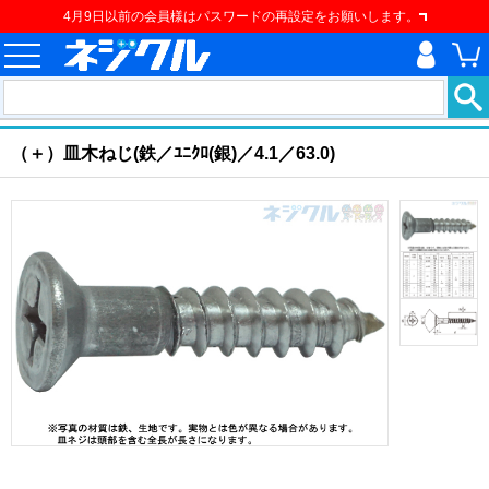
4月9日以前の会員様はパスワードの再設定をお願いします。
ホーム
>
ねじ類
>
建材用ネジ
>
建材用ねじ
>
（＋）皿木ねじ
現在の位置
（＋）皿木ねじ(鉄／ﾕﾆｸﾛ(銀)／4.1／63.0)