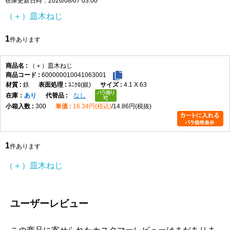
在庫更新日時：2026/08/07 03:00
頭部は皿頭形状になっており、取付面に頭部を出したくない場合
（＋）皿木ねじ
や、仕上がりを平らに近づけたい箇所に適しています。皿穴加工や
座ぐりを行うことで、頭部を相手材に沈めて納めることができ、見
1
件あります
た目をすっきりさせたい木製部材の固定に便利です。なお、皿木ね
じは頭部を含めた全長が長さ寸法になります。
材質はステンレスで、表面処理は生地です。ステンレスはさびにく
（＋）皿木ねじ
600000010041063001
さを重視したい場所に向いており、屋内の木工用途はもちろん、湿
鉄
ﾕﾆｸﾛ(銀)
4.1 X 63
気の影響を受けやすい場所での使用にも適しています。生地仕上げ
在庫
あり
なし
のため、ステンレス素材本来の質感を活かした仕様です。
300
16.34円(税込)
14.86円(税抜)
選定時は、ねじ径、長さ、取付材の厚み、相手材の硬さを確認して
ください。木材の割れを防ぎたい場合や硬い木材へ使用する場合
は、下穴をあけてから締め付けると作業しやすくなります。4.5×50
1
は長さのある木ねじのため、厚みのある木材やしっかり固定したい
件あります
箇所で使いやすいサイズです。
（＋）皿木ねじ
（＋）皿木ねじ 寸法表
（単位：mm）
呼び
十字
d
d許容
dk
dk許
K
K許容
m最
P
ユーザーレビュー
径
穴
差
容差
差
大
1.8
1
1.8
±0.05
3.6
+0.1
1.05
0
2.0
0.9
-0.2