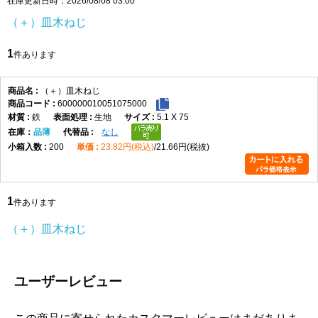
在庫更新日時：2026/08/08 03:00
頭部は皿頭形状になっており、取付面に頭部を出したくない場合
（＋）皿木ねじ
や、仕上がりを平らに近づけたい箇所に適しています。皿穴加工や
座ぐりを行うことで、頭部を相手材に沈めて納めることができ、見
1
件あります
た目をすっきりさせたい木製部材の固定に便利です。なお、皿木ね
じは頭部を含めた全長が長さ寸法になります。
材質はステンレスで、表面処理は生地です。ステンレスはさびにく
（＋）皿木ねじ
600000010051075000
さを重視したい場所に向いており、屋内の木工用途はもちろん、湿
鉄
生地
5.1 X 75
気の影響を受けやすい場所での使用にも適しています。生地仕上げ
在庫
品薄
なし
のため、ステンレス素材本来の質感を活かした仕様です。
200
23.82円(税込)
21.66円(税抜)
選定時は、ねじ径、長さ、取付材の厚み、相手材の硬さを確認して
ください。木材の割れを防ぎたい場合や硬い木材へ使用する場合
は、下穴をあけてから締め付けると作業しやすくなります。4.5×50
1
は長さのある木ねじのため、厚みのある木材やしっかり固定したい
件あります
箇所で使いやすいサイズです。
（＋）皿木ねじ
（＋）皿木ねじ 寸法表
（単位：mm）
呼び
十字
d
d許容
dk
dk許
K
K許容
m最
P
ユーザーレビュー
径
穴
差
容差
差
大
1.8
1
1.8
±0.05
3.6
+0.1
1.05
0
2.0
0.9
-0.2