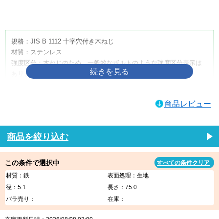
画像をクリックして拡大イメージを表示
規格：JIS B 1112 十字穴付き木ねじ
材質：ステンレス
強度区分：木ねじのため、一般的なボルトのような強度区分表示は
ありません。
取り扱いサイズ：4.5×50
取り扱い表面処理：生地
商品レビュー
利用方法・用途・特徴：（＋）皿木ねじは、木材へ締め付けるため
に使用する十字穴付きの木ねじです。皿頭形状のため、相手材に座
ぐりを設けることで頭部を沈めやすく、取付面をすっきり仕上げた
商品を絞り込む
い箇所に適しています。家具、建具、内装材、木工品、木製部材の
固定などに使用されます。
この条件で選択中
すべての条件クリア
（＋）皿木ねじの商品説明
材質：鉄
表面処理：生地
（＋）皿木ねじは、木材への締結に使用する代表的な木ねじです。
径：5.1
長さ：75.0
十字穴付きのため一般的なプラスドライバーや電動工具で作業しや
バラ売り：
在庫：
すく、木材同士の固定、金具の取り付け、家具・建具・内装部材の
組み立てなど、幅広い木工用途に使用できます。