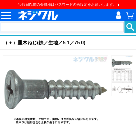
4月9日以前の会員様はパスワードの再設定をお願いします。
ホーム
>
ねじ類
>
建材用ネジ
>
建材用ねじ
>
（＋）皿木ねじ
現在の位置
（＋）皿木ねじ(鉄／生地／5.1／75.0)