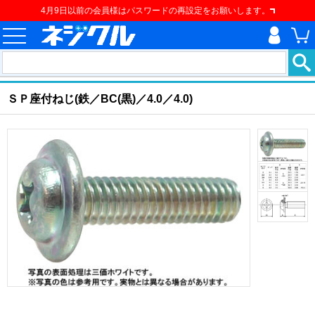
4月9日以前の会員様はパスワードの再設定をお願いします。
ホーム
>
ねじ類
>
ねじ
>
樹脂用ねじ
>
ＳＰ座付ねじ
現在の位置
ＳＰ座付ねじ(鉄／BC(黒)／4.0／4.0)