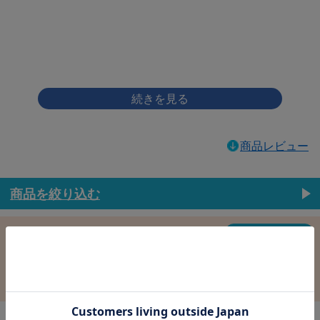
画像をクリックして拡大イメージを表示
商品レビュー
商品を絞り込む
この条件で選択中
すべての条件クリア
材質：鉄
表面処理：ﾆｯｹﾙ(銀)
径：3.0
長さ：6.0
バラ売り：
在庫：
在庫更新日時：2026/08/08 03:00