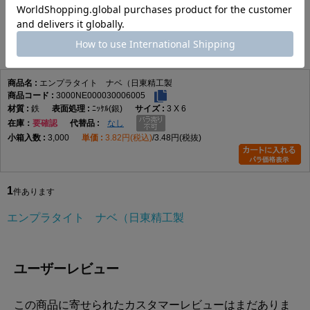
エンプラタイト ナベ（日東精工製
1
件あります
エンプラタイト ナベ（日東精工製
3000NE000030006005
鉄
ﾆｯｹﾙ(銀)
3 X 6
在庫
要確認
なし
3,000
3.82円(税込)
3.48円(税抜)
1
件あります
エンプラタイト ナベ（日東精工製
ユーザーレビュー
この商品に寄せられたカスタマーレビューはまだありま