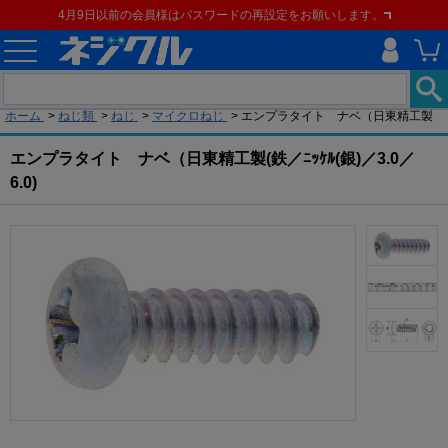
4月9日以前の会員様はパスワードの再設定をお願いします。
現在の位置
ホーム
>
ねじ類
>
ねじ
>
マイクロねじ
>
エンプラタイト ナベ（日東精工製
エンプラタイト ナベ（日東精工製(鉄／ﾆｯｹﾙ(銀)／3.0／
6.0)