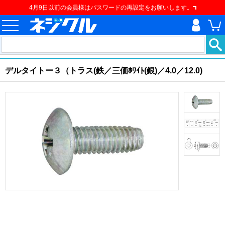
4月9日以前の会員様はパスワードの再設定をお願いします。
ホーム
>
ねじ類
>
ねじ
>
樹脂用ねじ
>
デルタイトー３（トラス
現在の位置
デルタイトー３（トラス(鉄／三価ﾎﾜｲﾄ(銀)／4.0／12.0)